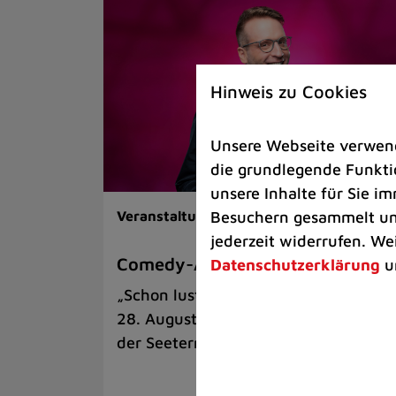
Hinweis zu Cookies
Unsere Webseite verwende
die grundlegende Funktio
unsere Inhalte für Sie 
Besuchern gesammelt und
Veranstaltungen |
Kunst & Kultur
jederzeit widerrufen. We
Comedy-Abend mit Benni Stark
Datenschutzerklärung
u
„Schon lustig, wenn’s witzig ist!“ am
28. August auf der Sommerbühne an
der Seeterrasse