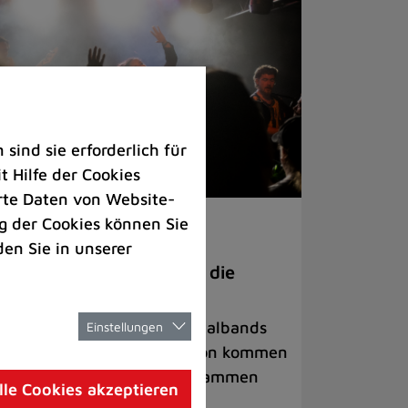
ind sie erforderlich für
 Hilfe der Cookies
rte Daten von Website-
 der Cookies können Sie
ranstaltungen
den Sie in unserer
anege Madness“ bringt die
ühne wieder zum Beben
ternationale Rock- und Metalbands
Einstellungen
d starke Acts aus der Region kommen
 17. Oktober in Lintorf zusammen
lle Cookies akzeptieren