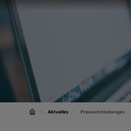
Zur
Startseite
(Schnelltaste
0)
Zum
Seitenanfang
springen
(Schnelltaste
A)
Zur
Navigation/Menü
springen
(Schnelltaste
M)
Zur
Suche
Aktuelles
Pressemitteilungen
springen
(Schnelltaste
8)