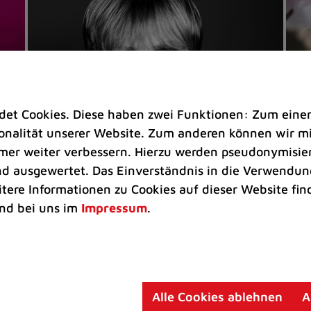
t Cookies. Diese haben zwei Funktionen: Zum einen s
nalität unserer Website. Zum anderen können wir mit
immer weiter verbessern. Hierzu werden pseudonymisie
 ausgewertet. Das Einverständnis in die Verwendung
Veranstaltungen
Ve
itere Informationen zu Cookies auf dieser Website fin
Kultkicker Ansgar Brinkmann
„M
nd bei uns im
Impressum
.
plaudert auf der Sommerbühne
B
Oliver Forster moderiert den "Fußball &
In
Helden"-Talk am 27. August
un
am
Alle Cookies ablehnen
A