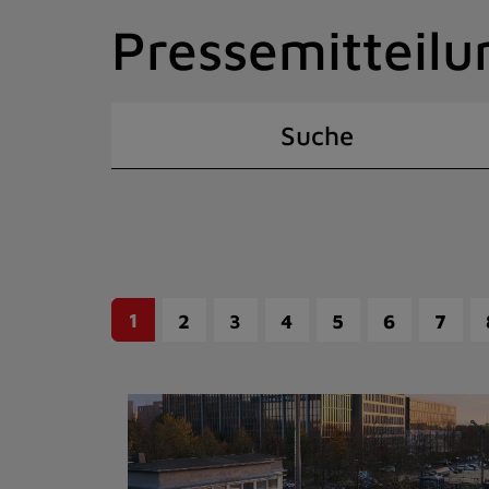
Zum
Pressemitteilu
Inhalt
springen
(Schnelltaste
I)
Suche
1
2
3
4
5
6
7