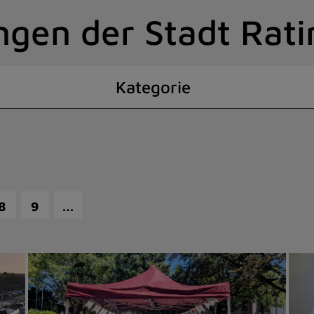
ngen der Stadt Rat
Kategorie
…
8
9