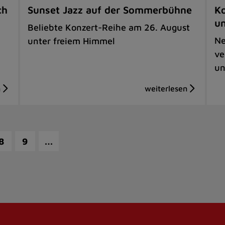
ch
Sunset Jazz auf der Sommerbühne
Ko
u
Beliebte Konzert-Reihe am 26. August
Ne
unter freiem Himmel
ve
un
…
8
9