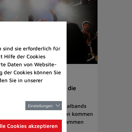
ind sie erforderlich für
 Hilfe der Cookies
rte Daten von Website-
 der Cookies können Sie
ranstaltungen
den Sie in unserer
anege Madness“ bringt die
ühne wieder zum Beben
ternationale Rock- und Metalbands
Einstellungen
d starke Acts aus der Region kommen
 17. Oktober in Lintorf zusammen
lle Cookies akzeptieren