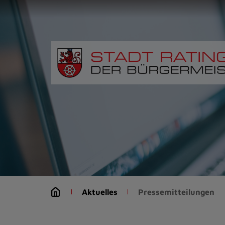
Zur
Startseite
(Schnelltaste
0)
Zum
Seitenanfang
springen
(Schnelltaste
A)
Zur
Navigation/Menü
springen
(Schnelltaste
M)
Zur
Suche
Aktuelles
Pressemitteilungen
springen
(Schnelltaste
8)