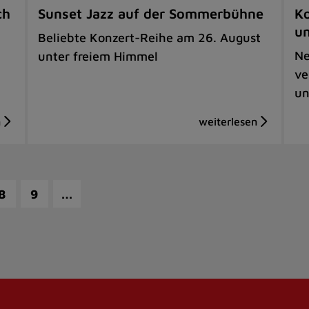
ch
Sunset Jazz auf der Sommerbühne
Ko
u
Beliebte Konzert-Reihe am 26. August
Ne
unter freiem Himmel
ve
un
…
8
9