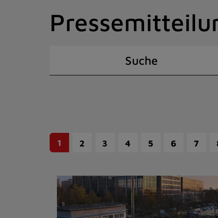
Zum
Pressemitteilu
Inhalt
springen
(Schnelltaste
I)
Suche
1
2
3
4
5
6
7