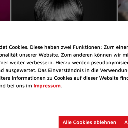
t Cookies. Diese haben zwei Funktionen: Zum einen s
nalität unserer Website. Zum anderen können wir mit
immer weiter verbessern. Hierzu werden pseudonymisie
 ausgewertet. Das Einverständnis in die Verwendung
Veranstaltungen
Ve
itere Informationen zu Cookies auf dieser Website fin
Kultkicker Ansgar Brinkmann
„M
nd bei uns im
Impressum
.
plaudert auf der Sommerbühne
B
Oliver Forster moderiert den "Fußball &
In
Helden"-Talk am 27. August
un
am
Alle Cookies ablehnen
A