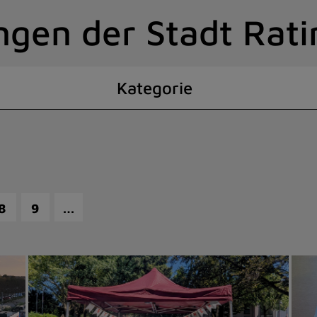
ngen der Stadt Rat
Kategorie
…
8
9