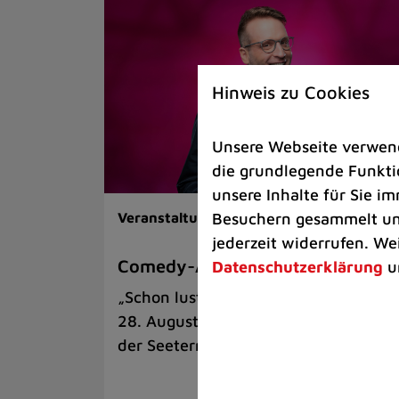
Hinweis zu Cookies
Unsere Webseite verwende
die grundlegende Funktio
unsere Inhalte für Sie 
Besuchern gesammelt und
Veranstaltungen |
Kunst & Kultur
jederzeit widerrufen. We
Comedy-Abend mit Benni Stark
Datenschutzerklärung
u
„Schon lustig, wenn’s witzig ist!“ am
28. August auf der Sommerbühne an
der Seeterrasse