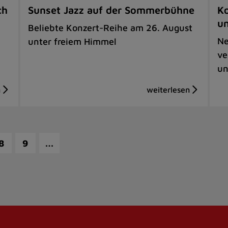
ch
Sunset Jazz auf der Sommerbühne
Ko
u
Beliebte Konzert-Reihe am 26. August
Ne
unter freiem Himmel
ve
un
…
8
9