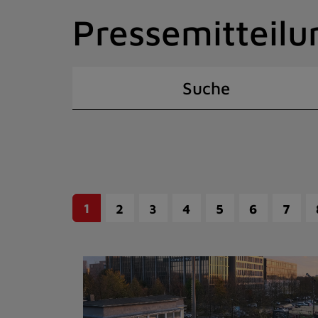
Zum
Pressemitteilu
Inhalt
springen
(Schnelltaste
I)
Suche
1
2
3
4
5
6
7