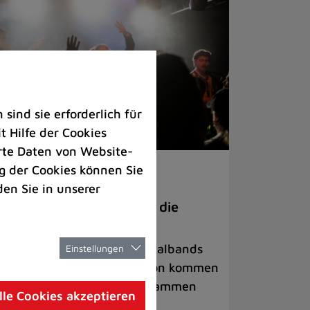
ind sie erforderlich für
 Hilfe der Cookies
rte Daten von Website-
 der Cookies können Sie
ranstaltungen
den Sie in unserer
anege Madness“ bringt die
ühne wieder zum Beben
ternationale Rock- und Metalbands
Einstellungen
d starke Acts aus der Region kommen
 17. Oktober in Lintorf zusammen
lle Cookies akzeptieren