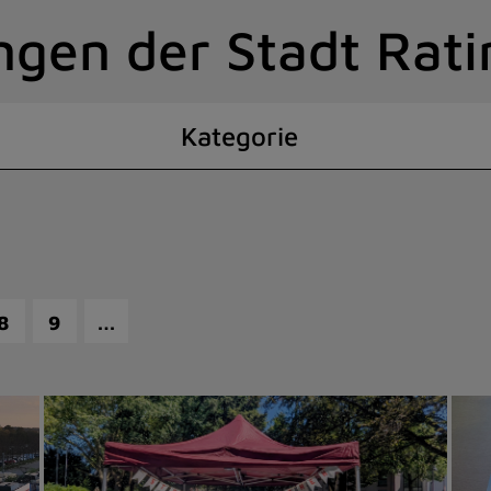
ngen der Stadt Rat
Kategorie
…
8
9