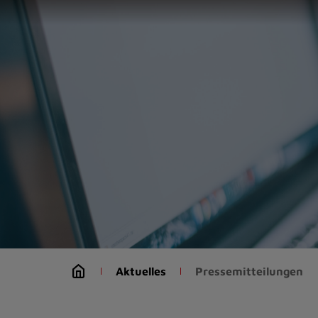
Zur
Startseite
(Schnelltaste
0)
Zum
Seitenanfang
springen
(Schnelltaste
A)
Zur
Navigation/Menü
springen
(Schnelltaste
M)
Zur
Suche
Aktuelles
Pressemitteilungen
springen
(Schnelltaste
8)