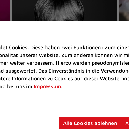
t Cookies. Diese haben zwei Funktionen: Zum einen s
nalität unserer Website. Zum anderen können wir mit
immer weiter verbessern. Hierzu werden pseudonymisie
 ausgewertet. Das Einverständnis in die Verwendung
Veranstaltungen
Ve
itere Informationen zu Cookies auf dieser Website fin
Kultkicker Ansgar Brinkmann
„M
nd bei uns im
Impressum
.
plaudert auf der Sommerbühne
B
Oliver Forster moderiert den "Fußball &
In
Helden"-Talk am 27. August
un
am
Alle Cookies ablehnen
A