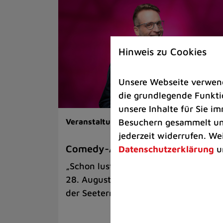
Hinweis zu Cookies
Unsere Webseite verwende
die grundlegende Funktio
unsere Inhalte für Sie 
Besuchern gesammelt und
Veranstaltungen |
Kunst & Kultur
jederzeit widerrufen. We
Comedy-Abend mit Benni Stark
Datenschutzerklärung
u
„Schon lustig, wenn’s witzig ist!“ am
28. August auf der Sommerbühne an
der Seeterrasse