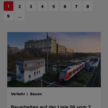
1
2
3
4
5
6
7
8
…
9
Verkehr |
Bauen
Bauarbeiten auf der Linie S6 vom 7.