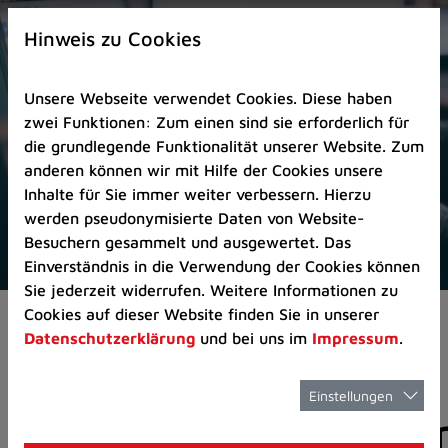
Zur
×
Startseite
Hinweis zu Cookies
(Schnelltaste
0)
Unsere Webseite verwendet Cookies. Diese haben
Zum
zwei Funktionen: Zum einen sind sie erforderlich für
Seitenanfang
die grundlegende Funktionalität unserer Website. Zum
springen
anderen können wir mit Hilfe der Cookies unsere
(Schnelltaste
Inhalte für Sie immer weiter verbessern. Hierzu
A)
werden pseudonymisierte Daten von Website-
Zur
Besuchern gesammelt und ausgewertet. Das
Navigation/Menü
Einverständnis in die Verwendung der Cookies können
springen
Sie jederzeit widerrufen. Weitere Informationen zu
(Schnelltaste
Cookies auf dieser Website finden Sie in unserer
Aktuelles
Pressemitteilungen
M)
Datenschutzerklärung
und bei uns im
Impressum
.
Zur
Suche
springen
Einstellungen
Pressemitteilunge
(Schnelltaste
8)