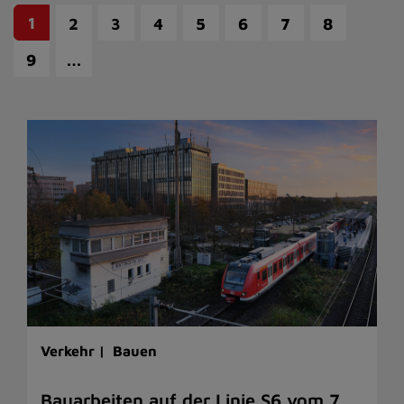
1
2
3
4
5
6
7
8
…
9
Verkehr |
Bauen
Bauarbeiten auf der Linie S6 vom 7.