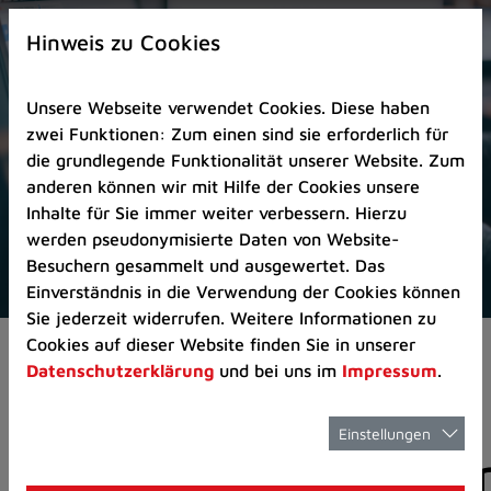
Zur
×
Startseite
Hinweis zu Cookies
(Schnelltaste
0)
Unsere Webseite verwendet Cookies. Diese haben
Zum
zwei Funktionen: Zum einen sind sie erforderlich für
Seitenanfang
die grundlegende Funktionalität unserer Website. Zum
springen
anderen können wir mit Hilfe der Cookies unsere
(Schnelltaste
Inhalte für Sie immer weiter verbessern. Hierzu
A)
werden pseudonymisierte Daten von Website-
Zur
Besuchern gesammelt und ausgewertet. Das
Navigation/Menü
Einverständnis in die Verwendung der Cookies können
springen
Sie jederzeit widerrufen. Weitere Informationen zu
(Schnelltaste
Cookies auf dieser Website finden Sie in unserer
Aktuelles
Pressemitteilungen
M)
Datenschutzerklärung
und bei uns im
Impressum
.
Zur
Suche
springen
Einstellungen
Pressemitteilunge
(Schnelltaste
8)