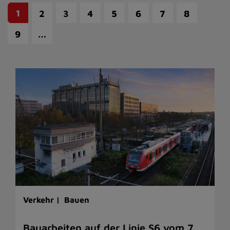
1
2
3
4
5
6
7
8
…
9
Verkehr |
Bauen
Bauarbeiten auf der Linie S6 vom 7.