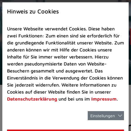
Zur
×
Startseite
Hinweis zu Cookies
(Schnelltaste
0)
Unsere Webseite verwendet Cookies. Diese haben
Zum
zwei Funktionen: Zum einen sind sie erforderlich für
Seitenanfang
die grundlegende Funktionalität unserer Website. Zum
springen
anderen können wir mit Hilfe der Cookies unsere
(Schnelltaste
Inhalte für Sie immer weiter verbessern. Hierzu
A)
werden pseudonymisierte Daten von Website-
Zur
Besuchern gesammelt und ausgewertet. Das
Navigation/Menü
Einverständnis in die Verwendung der Cookies können
springen
Sie jederzeit widerrufen. Weitere Informationen zu
(Schnelltaste
Cookies auf dieser Website finden Sie in unserer
Aktuelles
Pressemitteilungen
M)
Datenschutzerklärung
und bei uns im
Impressum
.
Zur
Suche
springen
Einstellungen
Pressemitteilunge
(Schnelltaste
8)