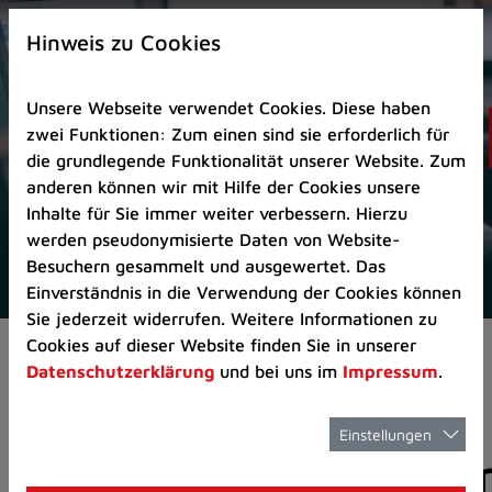
Zur
×
Startseite
Hinweis zu Cookies
(Schnelltaste
0)
Unsere Webseite verwendet Cookies. Diese haben
Zum
zwei Funktionen: Zum einen sind sie erforderlich für
Seitenanfang
die grundlegende Funktionalität unserer Website. Zum
springen
anderen können wir mit Hilfe der Cookies unsere
(Schnelltaste
Inhalte für Sie immer weiter verbessern. Hierzu
A)
werden pseudonymisierte Daten von Website-
Zur
Besuchern gesammelt und ausgewertet. Das
Navigation/Menü
Einverständnis in die Verwendung der Cookies können
springen
Sie jederzeit widerrufen. Weitere Informationen zu
(Schnelltaste
Cookies auf dieser Website finden Sie in unserer
Aktuelles
Pressemitteilungen
M)
Datenschutzerklärung
und bei uns im
Impressum
.
Zur
Suche
springen
Einstellungen
Pressemitteilunge
(Schnelltaste
8)