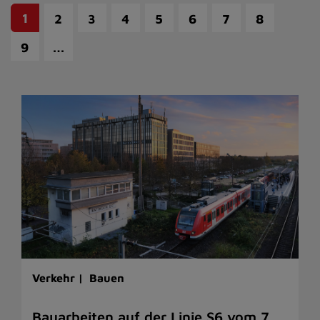
1
2
3
4
5
6
7
8
…
9
Verkehr |
Bauen
Bauarbeiten auf der Linie S6 vom 7.