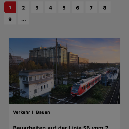
1
2
3
4
5
6
7
8
…
9
Verkehr |
Bauen
Bauarbeiten auf der Linie S6 vom 7.