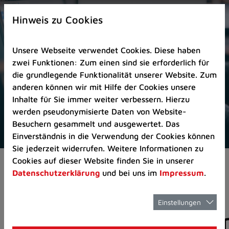
Zur
×
Startseite
Hinweis zu Cookies
(Schnelltaste
0)
Unsere Webseite verwendet Cookies. Diese haben
Zum
zwei Funktionen: Zum einen sind sie erforderlich für
Seitenanfang
die grundlegende Funktionalität unserer Website. Zum
springen
anderen können wir mit Hilfe der Cookies unsere
(Schnelltaste
Inhalte für Sie immer weiter verbessern. Hierzu
A)
werden pseudonymisierte Daten von Website-
Zur
Besuchern gesammelt und ausgewertet. Das
Navigation/Menü
Einverständnis in die Verwendung der Cookies können
springen
Sie jederzeit widerrufen. Weitere Informationen zu
(Schnelltaste
Cookies auf dieser Website finden Sie in unserer
Aktuelles
Pressemitteilungen
M)
Datenschutzerklärung
und bei uns im
Impressum
.
Zur
Suche
springen
Einstellungen
Pressemitteilunge
(Schnelltaste
8)