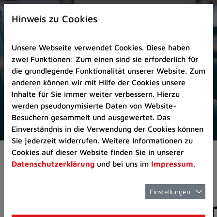
Zur
×
Startseite
Hinweis zu Cookies
(Schnelltaste
0)
Unsere Webseite verwendet Cookies. Diese haben
Zum
zwei Funktionen: Zum einen sind sie erforderlich für
Seitenanfang
die grundlegende Funktionalität unserer Website. Zum
springen
anderen können wir mit Hilfe der Cookies unsere
(Schnelltaste
Inhalte für Sie immer weiter verbessern. Hierzu
A)
werden pseudonymisierte Daten von Website-
Zur
Besuchern gesammelt und ausgewertet. Das
Navigation/Menü
Einverständnis in die Verwendung der Cookies können
springen
Sie jederzeit widerrufen. Weitere Informationen zu
(Schnelltaste
Cookies auf dieser Website finden Sie in unserer
Aktuelles
Pressemitteilungen
M)
Datenschutzerklärung
und bei uns im
Impressum
.
Zur
Suche
springen
Einstellungen
Pressemitteilunge
(Schnelltaste
8)