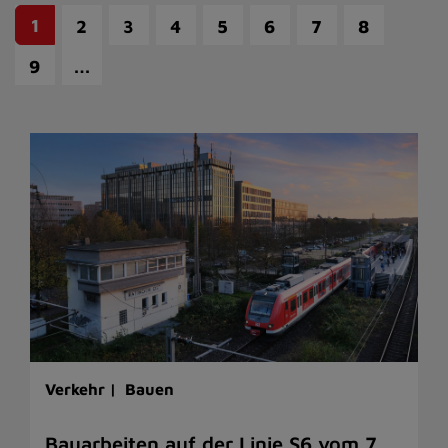
1
2
3
4
5
6
7
8
…
9
Verkehr |
Bauen
Bauarbeiten auf der Linie S6 vom 7.