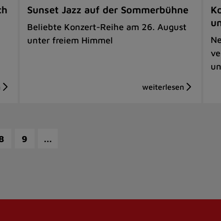
ch
Sunset Jazz auf der Sommerbühne
Ko
u
Beliebte Konzert-Reihe am 26. August
Ne
unter freiem Himmel
ve
un
…
8
9