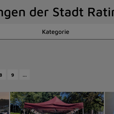
ngen der Stadt Rat
Kategorie
…
8
9