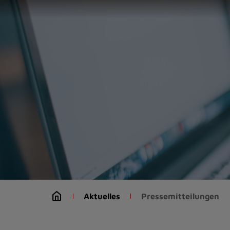
Zur
Startseite
(Schnelltaste
0)
Zum
Seitenanfang
springen
(Schnelltaste
A)
Zur
Navigation/Menü
springen
(Schnelltaste
M)
Zur
Suche
Aktuelles
Pressemitteilungen
springen
(Schnelltaste
8)