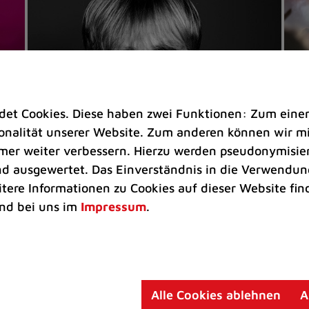
t Cookies. Diese haben zwei Funktionen: Zum einen s
nalität unserer Website. Zum anderen können wir mit
immer weiter verbessern. Hierzu werden pseudonymisie
 ausgewertet. Das Einverständnis in die Verwendung
Veranstaltungen
Ve
itere Informationen zu Cookies auf dieser Website fin
Kultkicker Ansgar Brinkmann
„M
nd bei uns im
Impressum
.
plaudert auf der Sommerbühne
B
Oliver Forster moderiert den "Fußball &
In
Helden"-Talk am 27. August
un
am
Alle Cookies ablehnen
A