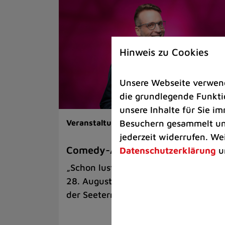
Hinweis zu Cookies
Unsere Webseite verwende
die grundlegende Funktio
unsere Inhalte für Sie 
Besuchern gesammelt und
Veranstaltungen |
Kunst & Kultur
jederzeit widerrufen. We
Comedy-Abend mit Benni Stark
Datenschutzerklärung
u
„Schon lustig, wenn’s witzig ist!“ am
28. August auf der Sommerbühne an
der Seeterrasse