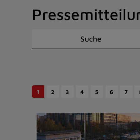
Zum
Pressemitteilu
Inhalt
springen
(Schnelltaste
I)
Suche
1
2
3
4
5
6
7