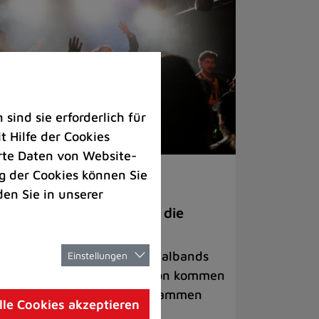
ind sie erforderlich für
 Hilfe der Cookies
rte Daten von Website-
 der Cookies können Sie
ranstaltungen
den Sie in unserer
anege Madness“ bringt die
ühne wieder zum Beben
ternationale Rock- und Metalbands
Einstellungen
d starke Acts aus der Region kommen
 17. Oktober in Lintorf zusammen
lle Cookies akzeptieren