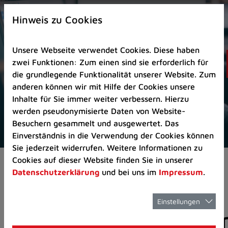
Zur
×
Startseite
Hinweis zu Cookies
(Schnelltaste
0)
Unsere Webseite verwendet Cookies. Diese haben
Zum
zwei Funktionen: Zum einen sind sie erforderlich für
Seitenanfang
die grundlegende Funktionalität unserer Website. Zum
springen
anderen können wir mit Hilfe der Cookies unsere
(Schnelltaste
Inhalte für Sie immer weiter verbessern. Hierzu
A)
werden pseudonymisierte Daten von Website-
Zur
Besuchern gesammelt und ausgewertet. Das
Navigation/Menü
Einverständnis in die Verwendung der Cookies können
springen
Sie jederzeit widerrufen. Weitere Informationen zu
(Schnelltaste
Cookies auf dieser Website finden Sie in unserer
Aktuelles
Pressemitteilungen
M)
Datenschutzerklärung
und bei uns im
Impressum
.
Zur
Suche
springen
Einstellungen
Pressemitteilunge
(Schnelltaste
8)