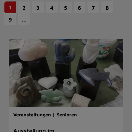
1
2
3
4
5
6
7
8
…
9
Veranstaltungen |
Senioren
Ausstellung im