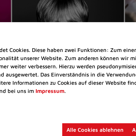
t Cookies. Diese haben zwei Funktionen: Zum einen s
nalität unserer Website. Zum anderen können wir mit
immer weiter verbessern. Hierzu werden pseudonymisie
 ausgewertet. Das Einverständnis in die Verwendung
Veranstaltungen
Ve
itere Informationen zu Cookies auf dieser Website fin
Kultkicker Ansgar Brinkmann
„M
nd bei uns im
Impressum
.
plaudert auf der Sommerbühne
B
Oliver Forster moderiert den "Fußball &
In
Helden"-Talk am 27. August
un
am
Alle Cookies ablehnen
A