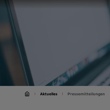
Zur
Startseite
(Schnelltaste
0)
Zum
Seitenanfang
springen
(Schnelltaste
A)
Zur
Navigation/Menü
springen
(Schnelltaste
M)
Zur
Suche
Aktuelles
Pressemitteilungen
springen
(Schnelltaste
8)