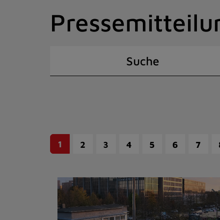
Zum
Pressemitteilu
Inhalt
springen
(Schnelltaste
I)
Suche
1
2
3
4
5
6
7