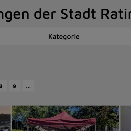
ngen der Stadt Rat
Kategorie
…
8
9