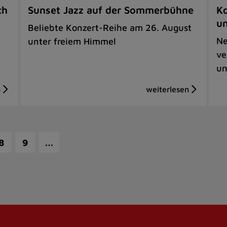
ch
Sunset Jazz auf der Sommerbühne
Ko
u
Beliebte Konzert-Reihe am 26. August
Ne
unter freiem Himmel
ve
un
…
8
9