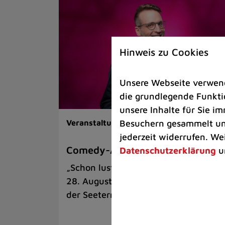
Hinweis zu Cookies
Unsere Webseite verwende
die grundlegende Funktio
unsere Inhalte für Sie 
Besuchern gesammelt und
Veranstaltungen |
Kunst & Kultur
jederzeit widerrufen. We
Comedy-Abend mit Benni Stark
Datenschutzerklärung
u
„Schon lustig, wenn’s witzig ist!“ am
28. August auf der Sommerbühne an
der Seeterrasse