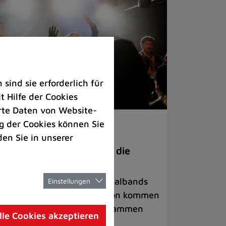
ind sie erforderlich für
 Hilfe der Cookies
rte Daten von Website-
 der Cookies können Sie
ranstaltungen
den Sie in unserer
anege Madness“ bringt die
ühne wieder zum Beben
ternationale Rock- und Metalbands
Einstellungen
d starke Acts aus der Region kommen
 17. Oktober in Lintorf zusammen
lle Cookies akzeptieren