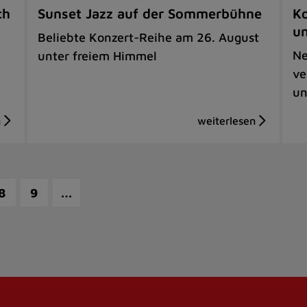
ch
Sunset Jazz auf der Sommerbühne
Ko
u
Beliebte Konzert-Reihe am 26. August
Ne
unter freiem Himmel
ve
un
…
8
9