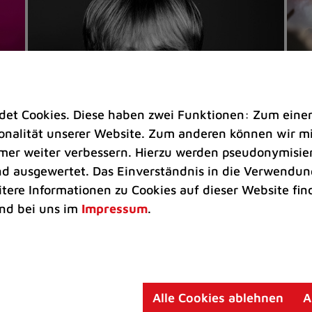
t Cookies. Diese haben zwei Funktionen: Zum einen s
nalität unserer Website. Zum anderen können wir mit
immer weiter verbessern. Hierzu werden pseudonymisie
 ausgewertet. Das Einverständnis in die Verwendung
Veranstaltungen
Ve
itere Informationen zu Cookies auf dieser Website fin
Kultkicker Ansgar Brinkmann
„M
nd bei uns im
Impressum
.
plaudert auf der Sommerbühne
B
Oliver Forster moderiert den "Fußball &
In
Helden"-Talk am 27. August
un
am
Alle Cookies ablehnen
A