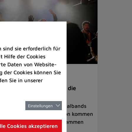
ind sie erforderlich für
 Hilfe der Cookies
rte Daten von Website-
 der Cookies können Sie
ranstaltungen
den Sie in unserer
anege Madness“ bringt die
ühne wieder zum Beben
ternationale Rock- und Metalbands
Einstellungen
d starke Acts aus der Region kommen
 17. Oktober in Lintorf zusammen
lle Cookies akzeptieren