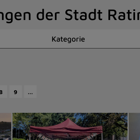
ngen der Stadt Rat
Kategorie
…
8
9