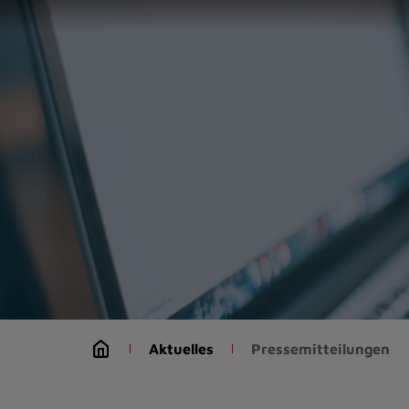
Zur
Startseite
(Schnelltaste
0)
Zum
Seitenanfang
springen
(Schnelltaste
A)
Zur
Navigation/Menü
springen
(Schnelltaste
M)
Zur
Suche
Aktuelles
Pressemitteilungen
springen
(Schnelltaste
8)