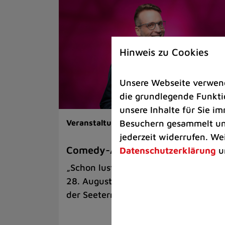
Hinweis zu Cookies
Unsere Webseite verwende
die grundlegende Funktio
unsere Inhalte für Sie 
Besuchern gesammelt und
Veranstaltungen |
Kunst & Kultur
jederzeit widerrufen. We
Comedy-Abend mit Benni Stark
Datenschutzerklärung
u
„Schon lustig, wenn’s witzig ist!“ am
28. August auf der Sommerbühne an
der Seeterrasse