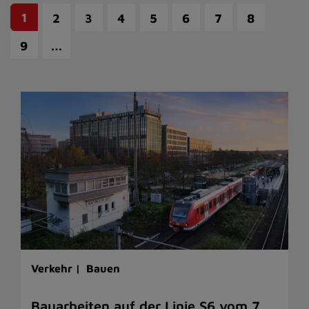
1
2
3
4
5
6
7
8
…
9
Verkehr |
Bauen
Bauarbeiten auf der Linie S6 vom 7.