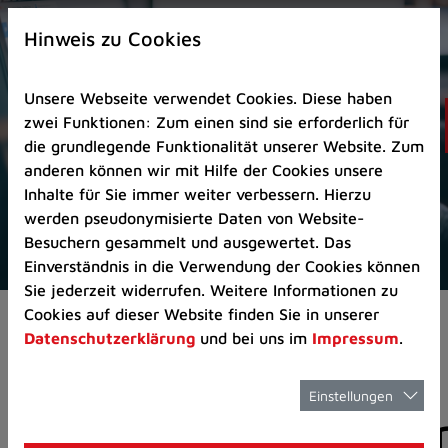
Zur
×
Startseite
Hinweis zu Cookies
(Schnelltaste
0)
Unsere Webseite verwendet Cookies. Diese haben
Zum
zwei Funktionen: Zum einen sind sie erforderlich für
Seitenanfang
die grundlegende Funktionalität unserer Website. Zum
springen
anderen können wir mit Hilfe der Cookies unsere
(Schnelltaste
Inhalte für Sie immer weiter verbessern. Hierzu
A)
werden pseudonymisierte Daten von Website-
Zur
Besuchern gesammelt und ausgewertet. Das
Navigation/Menü
Einverständnis in die Verwendung der Cookies können
springen
Sie jederzeit widerrufen. Weitere Informationen zu
(Schnelltaste
Cookies auf dieser Website finden Sie in unserer
Aktuelles
Pressemitteilungen
M)
Datenschutzerklärung
und bei uns im
Impressum
.
Zur
Suche
springen
Einstellungen
Pressemitteilunge
(Schnelltaste
8)