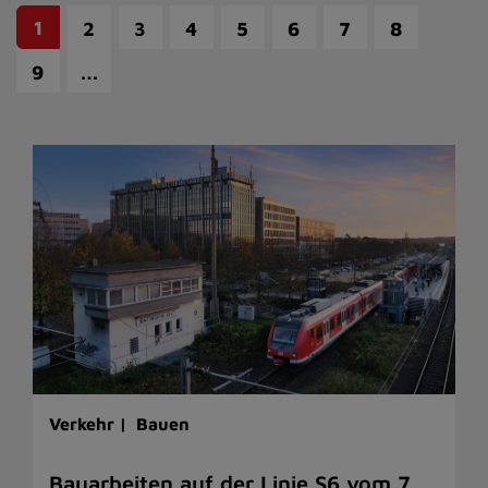
1
2
3
4
5
6
7
8
…
9
Verkehr |
Bauen
Bauarbeiten auf der Linie S6 vom 7.