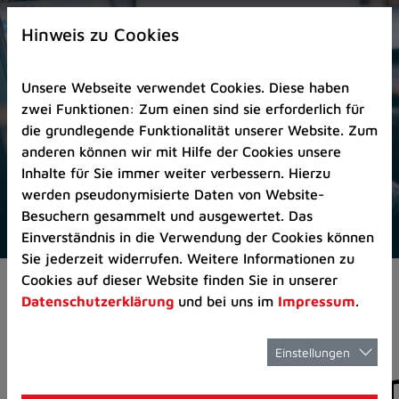
Zur
×
Startseite
Hinweis zu Cookies
(Schnelltaste
0)
Unsere Webseite verwendet Cookies. Diese haben
Zum
zwei Funktionen: Zum einen sind sie erforderlich für
Seitenanfang
die grundlegende Funktionalität unserer Website. Zum
springen
anderen können wir mit Hilfe der Cookies unsere
(Schnelltaste
Inhalte für Sie immer weiter verbessern. Hierzu
A)
werden pseudonymisierte Daten von Website-
Zur
Besuchern gesammelt und ausgewertet. Das
Navigation/Menü
Einverständnis in die Verwendung der Cookies können
springen
Sie jederzeit widerrufen. Weitere Informationen zu
(Schnelltaste
Cookies auf dieser Website finden Sie in unserer
Aktuelles
Pressemitteilungen
M)
Datenschutzerklärung
und bei uns im
Impressum
.
Zur
Suche
springen
Einstellungen
Pressemitteilunge
(Schnelltaste
8)