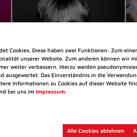
t Cookies. Diese haben zwei Funktionen: Zum einen s
nalität unserer Website. Zum anderen können wir mit
immer weiter verbessern. Hierzu werden pseudonymisie
 ausgewertet. Das Einverständnis in die Verwendung
Veranstaltungen
Ve
itere Informationen zu Cookies auf dieser Website fin
Kultkicker Ansgar Brinkmann
„M
nd bei uns im
Impressum
.
plaudert auf der Sommerbühne
B
Oliver Forster moderiert den "Fußball &
In
Helden"-Talk am 27. August
un
am
Alle Cookies ablehnen
A