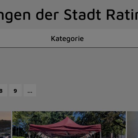
ngen der Stadt Rat
Kategorie
…
8
9