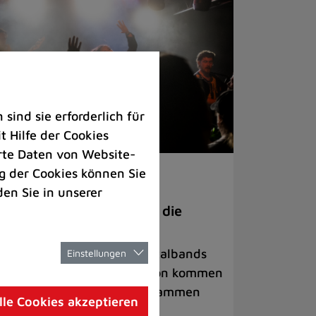
ind sie erforderlich für
 Hilfe der Cookies
rte Daten von Website-
 der Cookies können Sie
ranstaltungen
den Sie in unserer
anege Madness“ bringt die
ühne wieder zum Beben
ternationale Rock- und Metalbands
Einstellungen
d starke Acts aus der Region kommen
 17. Oktober in Lintorf zusammen
lle Cookies akzeptieren