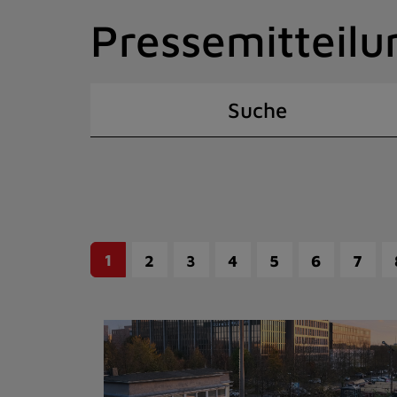
Zum
Pressemitteilu
Inhalt
springen
(Schnelltaste
I)
Suche
1
2
3
4
5
6
7