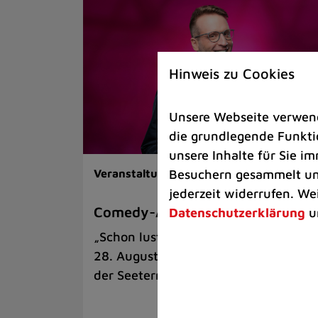
Hinweis zu Cookies
Unsere Webseite verwende
die grundlegende Funktio
unsere Inhalte für Sie 
Besuchern gesammelt und
Veranstaltungen |
Kunst & Kultur
jederzeit widerrufen. We
Comedy-Abend mit Benni Stark
Datenschutzerklärung
u
„Schon lustig, wenn’s witzig ist!“ am
28. August auf der Sommerbühne an
der Seeterrasse