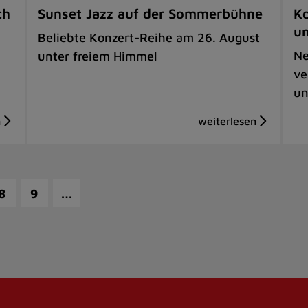
ch
Sunset Jazz auf der Sommerbühne
Ko
u
Beliebte Konzert-Reihe am 26. August
Ne
unter freiem Himmel
ve
un
…
8
9