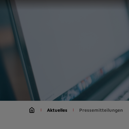
Zur
Startseite
(Schnelltaste
0)
Zum
Seitenanfang
springen
(Schnelltaste
A)
Zur
Navigation/Menü
springen
(Schnelltaste
M)
Zur
Suche
Aktuelles
Pressemitteilungen
springen
(Schnelltaste
8)