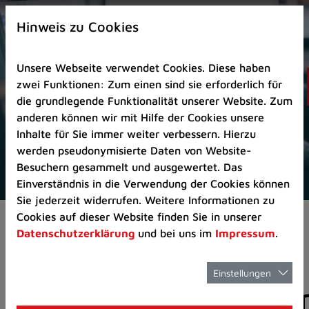
Zur
×
Startseite
Hinweis zu Cookies
(Schnelltaste
0)
Unsere Webseite verwendet Cookies. Diese haben
Zum
zwei Funktionen: Zum einen sind sie erforderlich für
Seitenanfang
die grundlegende Funktionalität unserer Website. Zum
springen
anderen können wir mit Hilfe der Cookies unsere
(Schnelltaste
Inhalte für Sie immer weiter verbessern. Hierzu
A)
werden pseudonymisierte Daten von Website-
Zur
Besuchern gesammelt und ausgewertet. Das
Navigation/Menü
Einverständnis in die Verwendung der Cookies können
springen
Sie jederzeit widerrufen. Weitere Informationen zu
(Schnelltaste
Cookies auf dieser Website finden Sie in unserer
Aktuelles
Pressemitteilungen
M)
Datenschutzerklärung
und bei uns im
Impressum
.
Zur
Suche
springen
Einstellungen
Pressemitteilunge
(Schnelltaste
8)