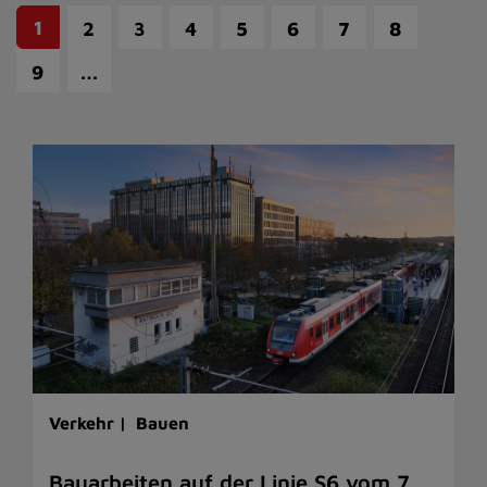
1
2
3
4
5
6
7
8
…
9
Verkehr |
Bauen
Bauarbeiten auf der Linie S6 vom 7.