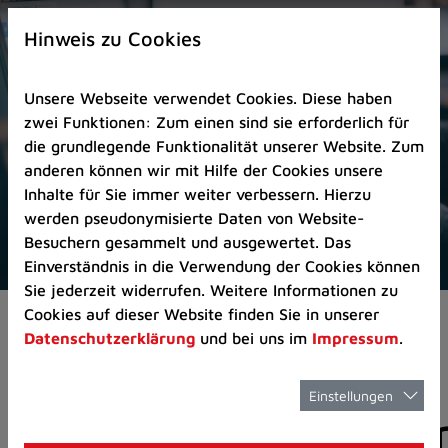
Zur
×
Startseite
Hinweis zu Cookies
(Schnelltaste
0)
Unsere Webseite verwendet Cookies. Diese haben
Zum
zwei Funktionen: Zum einen sind sie erforderlich für
Seitenanfang
die grundlegende Funktionalität unserer Website. Zum
springen
anderen können wir mit Hilfe der Cookies unsere
(Schnelltaste
Inhalte für Sie immer weiter verbessern. Hierzu
A)
werden pseudonymisierte Daten von Website-
Zur
Besuchern gesammelt und ausgewertet. Das
Navigation/Menü
Einverständnis in die Verwendung der Cookies können
springen
Sie jederzeit widerrufen. Weitere Informationen zu
(Schnelltaste
Cookies auf dieser Website finden Sie in unserer
Aktuelles
Pressemitteilungen
M)
Datenschutzerklärung
und bei uns im
Impressum
.
Zur
Suche
springen
Einstellungen
Pressemitteilunge
(Schnelltaste
8)