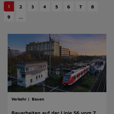
1
2
3
4
5
6
7
8
…
9
Verkehr |
Bauen
Bauarbeiten auf der Linie S6 vom 7.