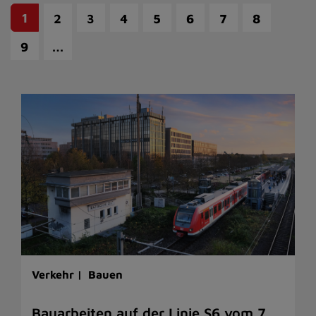
1
2
3
4
5
6
7
8
…
9
Verkehr |
Bauen
Bauarbeiten auf der Linie S6 vom 7.