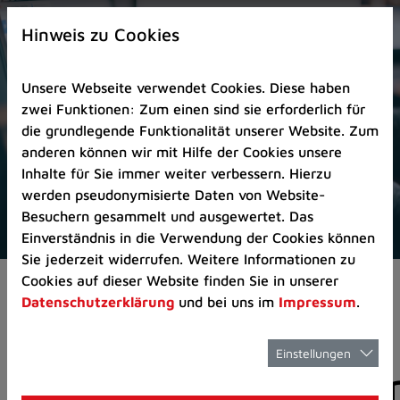
Zur
×
Startseite
Hinweis zu Cookies
(Schnelltaste
0)
Unsere Webseite verwendet Cookies. Diese haben
Zum
zwei Funktionen: Zum einen sind sie erforderlich für
Seitenanfang
die grundlegende Funktionalität unserer Website. Zum
springen
anderen können wir mit Hilfe der Cookies unsere
(Schnelltaste
Inhalte für Sie immer weiter verbessern. Hierzu
A)
werden pseudonymisierte Daten von Website-
Zur
Besuchern gesammelt und ausgewertet. Das
Navigation/Menü
Einverständnis in die Verwendung der Cookies können
springen
Sie jederzeit widerrufen. Weitere Informationen zu
(Schnelltaste
Cookies auf dieser Website finden Sie in unserer
Aktuelles
Pressemitteilungen
M)
Datenschutzerklärung
und bei uns im
Impressum
.
Zur
Suche
springen
Einstellungen
Pressemitteilunge
(Schnelltaste
8)