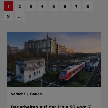
1
2
3
4
5
6
7
8
…
9
Verkehr |
Bauen
Bauarbeiten auf der Linie S6 vom 7.