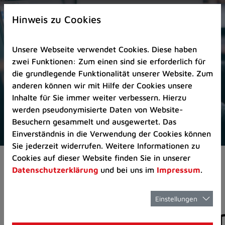
Zur
×
Startseite
Hinweis zu Cookies
(Schnelltaste
0)
Unsere Webseite verwendet Cookies. Diese haben
Zum
zwei Funktionen: Zum einen sind sie erforderlich für
Seitenanfang
die grundlegende Funktionalität unserer Website. Zum
springen
anderen können wir mit Hilfe der Cookies unsere
(Schnelltaste
Inhalte für Sie immer weiter verbessern. Hierzu
A)
werden pseudonymisierte Daten von Website-
Zur
Besuchern gesammelt und ausgewertet. Das
Navigation/Menü
Einverständnis in die Verwendung der Cookies können
springen
Sie jederzeit widerrufen. Weitere Informationen zu
(Schnelltaste
Cookies auf dieser Website finden Sie in unserer
Aktuelles
Pressemitteilungen
M)
Datenschutzerklärung
und bei uns im
Impressum
.
Zur
Suche
springen
Einstellungen
Pressemitteilunge
(Schnelltaste
8)