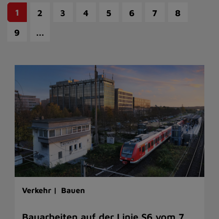
1
2
3
4
5
6
7
8
…
9
Verkehr |
Bauen
Bauarbeiten auf der Linie S6 vom 7.