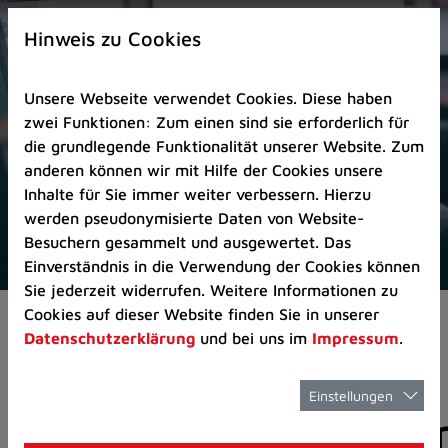
Zur
×
Startseite
Hinweis zu Cookies
(Schnelltaste
0)
Unsere Webseite verwendet Cookies. Diese haben
Zum
zwei Funktionen: Zum einen sind sie erforderlich für
Seitenanfang
die grundlegende Funktionalität unserer Website. Zum
springen
anderen können wir mit Hilfe der Cookies unsere
(Schnelltaste
Inhalte für Sie immer weiter verbessern. Hierzu
A)
werden pseudonymisierte Daten von Website-
Zur
Besuchern gesammelt und ausgewertet. Das
Navigation/Menü
Einverständnis in die Verwendung der Cookies können
springen
Sie jederzeit widerrufen. Weitere Informationen zu
(Schnelltaste
Cookies auf dieser Website finden Sie in unserer
Aktuelles
Pressemitteilungen
M)
Datenschutzerklärung
und bei uns im
Impressum
.
Zur
Suche
springen
Einstellungen
Pressemitteilunge
(Schnelltaste
8)