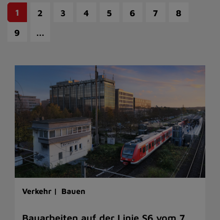
1
2
3
4
5
6
7
8
…
9
Verkehr |
Bauen
Bauarbeiten auf der Linie S6 vom 7.