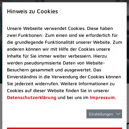
Zur
×
Startseite
Hinweis zu Cookies
(Schnelltaste
0)
Unsere Webseite verwendet Cookies. Diese haben
Zum
zwei Funktionen: Zum einen sind sie erforderlich für
Seitenanfang
die grundlegende Funktionalität unserer Website. Zum
springen
anderen können wir mit Hilfe der Cookies unsere
(Schnelltaste
Inhalte für Sie immer weiter verbessern. Hierzu
A)
werden pseudonymisierte Daten von Website-
Zur
Besuchern gesammelt und ausgewertet. Das
Navigation/Menü
Einverständnis in die Verwendung der Cookies können
springen
Sie jederzeit widerrufen. Weitere Informationen zu
(Schnelltaste
Cookies auf dieser Website finden Sie in unserer
Aktuelles
Pressemitteilungen
M)
Datenschutzerklärung
und bei uns im
Impressum
.
Zur
Suche
springen
Einstellungen
Pressemitteilunge
(Schnelltaste
8)