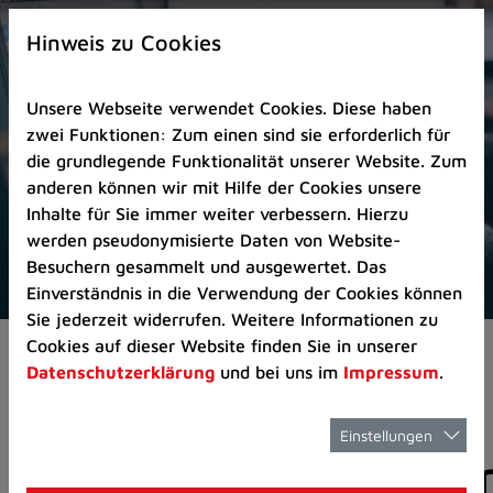
Zur
×
Startseite
Hinweis zu Cookies
(Schnelltaste
0)
Unsere Webseite verwendet Cookies. Diese haben
Zum
zwei Funktionen: Zum einen sind sie erforderlich für
Seitenanfang
die grundlegende Funktionalität unserer Website. Zum
springen
anderen können wir mit Hilfe der Cookies unsere
(Schnelltaste
Inhalte für Sie immer weiter verbessern. Hierzu
A)
werden pseudonymisierte Daten von Website-
Zur
Besuchern gesammelt und ausgewertet. Das
Navigation/Menü
Einverständnis in die Verwendung der Cookies können
springen
Sie jederzeit widerrufen. Weitere Informationen zu
(Schnelltaste
Cookies auf dieser Website finden Sie in unserer
Aktuelles
Pressemitteilungen
M)
Datenschutzerklärung
und bei uns im
Impressum
.
Zur
Suche
springen
Einstellungen
Pressemitteilunge
(Schnelltaste
8)