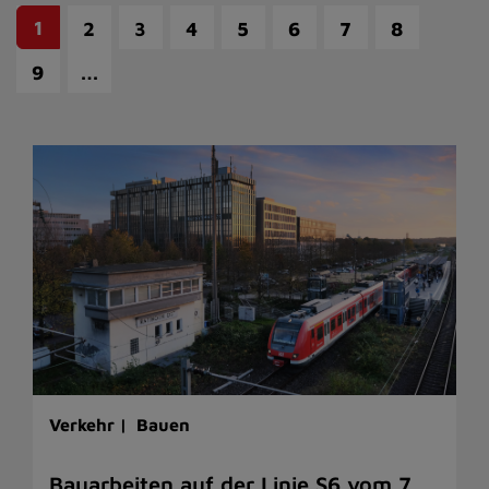
1
2
3
4
5
6
7
8
…
9
Verkehr |
Bauen
Bauarbeiten auf der Linie S6 vom 7.