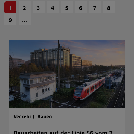
1
2
3
4
5
6
7
8
…
9
Verkehr |
Bauen
Bauarbeiten auf der Linie S6 vom 7.