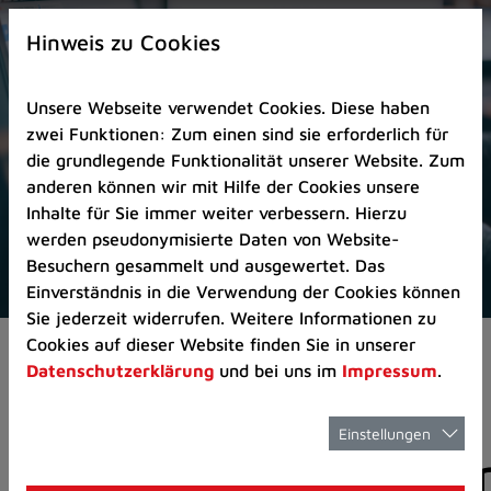
Zur
×
Startseite
Hinweis zu Cookies
(Schnelltaste
0)
Unsere Webseite verwendet Cookies. Diese haben
Zum
zwei Funktionen: Zum einen sind sie erforderlich für
Seitenanfang
die grundlegende Funktionalität unserer Website. Zum
springen
anderen können wir mit Hilfe der Cookies unsere
(Schnelltaste
Inhalte für Sie immer weiter verbessern. Hierzu
A)
werden pseudonymisierte Daten von Website-
Zur
Besuchern gesammelt und ausgewertet. Das
Navigation/Menü
Einverständnis in die Verwendung der Cookies können
springen
Sie jederzeit widerrufen. Weitere Informationen zu
(Schnelltaste
Cookies auf dieser Website finden Sie in unserer
Aktuelles
Pressemitteilungen
M)
Datenschutzerklärung
und bei uns im
Impressum
.
Zur
Suche
springen
Einstellungen
Pressemitteilunge
(Schnelltaste
8)