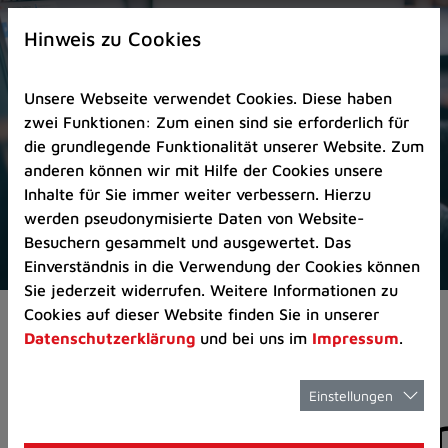
Zur
×
Startseite
Hinweis zu Cookies
(Schnelltaste
0)
Unsere Webseite verwendet Cookies. Diese haben
Zum
zwei Funktionen: Zum einen sind sie erforderlich für
Seitenanfang
die grundlegende Funktionalität unserer Website. Zum
springen
anderen können wir mit Hilfe der Cookies unsere
(Schnelltaste
Inhalte für Sie immer weiter verbessern. Hierzu
A)
werden pseudonymisierte Daten von Website-
Zur
Besuchern gesammelt und ausgewertet. Das
Navigation/Menü
Einverständnis in die Verwendung der Cookies können
springen
Sie jederzeit widerrufen. Weitere Informationen zu
(Schnelltaste
Cookies auf dieser Website finden Sie in unserer
Aktuelles
Pressemitteilungen
M)
Datenschutzerklärung
und bei uns im
Impressum
.
Zur
Suche
springen
Einstellungen
Pressemitteilunge
(Schnelltaste
8)