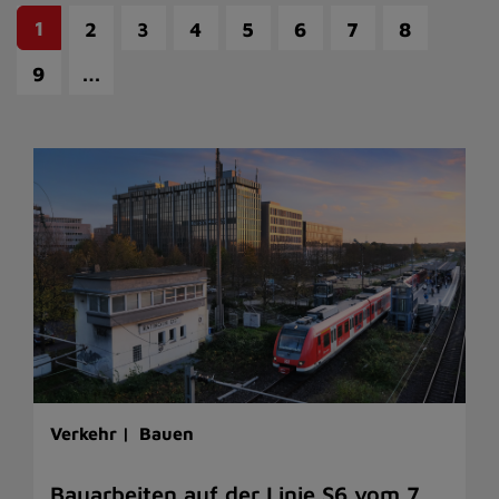
1
2
3
4
5
6
7
8
…
9
Verkehr |
Bauen
Bauarbeiten auf der Linie S6 vom 7.