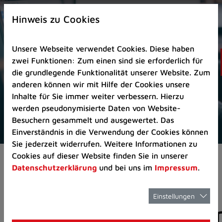
Zur
×
Startseite
Hinweis zu Cookies
(Schnelltaste
0)
Unsere Webseite verwendet Cookies. Diese haben
Zum
zwei Funktionen: Zum einen sind sie erforderlich für
Seitenanfang
die grundlegende Funktionalität unserer Website. Zum
springen
anderen können wir mit Hilfe der Cookies unsere
(Schnelltaste
Inhalte für Sie immer weiter verbessern. Hierzu
A)
werden pseudonymisierte Daten von Website-
Zur
Besuchern gesammelt und ausgewertet. Das
Navigation/Menü
Einverständnis in die Verwendung der Cookies können
springen
Sie jederzeit widerrufen. Weitere Informationen zu
(Schnelltaste
Cookies auf dieser Website finden Sie in unserer
Aktuelles
Pressemitteilungen
M)
Datenschutzerklärung
und bei uns im
Impressum
.
Zur
Suche
springen
Einstellungen
Pressemitteilunge
(Schnelltaste
8)