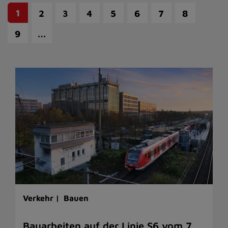
1
2
3
4
5
6
7
8
…
9
Verkehr |
Bauen
Bauarbeiten auf der Linie S6 vom 7.