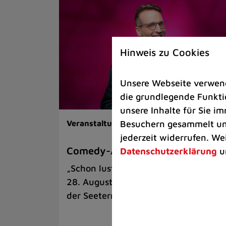
Hinweis zu Cookies
Unsere Webseite verwende
die grundlegende Funktio
unsere Inhalte für Sie 
Besuchern gesammelt und
Veranstaltungen |
Kunst & Kultur
jederzeit widerrufen. We
Comedy-Abend mit Benni Stark
Datenschutzerklärung
u
„Schon lustig, wenn’s witzig ist!“ am
28. August auf der Sommerbühne an
der Seeterrasse