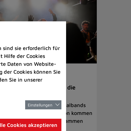
ind sie erforderlich für
 Hilfe der Cookies
rte Daten von Website-
 der Cookies können Sie
ranstaltungen
den Sie in unserer
anege Madness“ bringt die
ühne wieder zum Beben
ternationale Rock- und Metalbands
Einstellungen
d starke Acts aus der Region kommen
 17. Oktober in Lintorf zusammen
lle Cookies akzeptieren