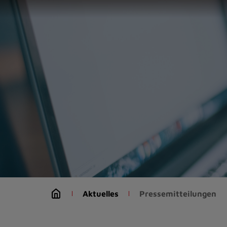
Zur
Startseite
(Schnelltaste
0)
Zum
Seitenanfang
springen
(Schnelltaste
A)
Zur
Navigation/Menü
springen
(Schnelltaste
M)
Zur
Suche
Aktuelles
Pressemitteilungen
springen
(Schnelltaste
8)