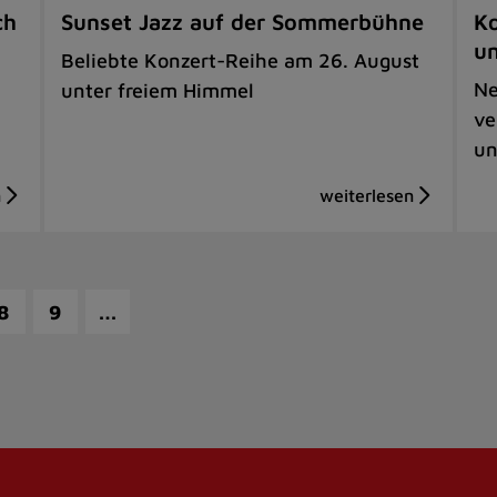
ch
Sunset Jazz auf der Sommerbühne
Ko
u
Beliebte Konzert-Reihe am 26. August
Ne
unter freiem Himmel
ve
un
…
8
9