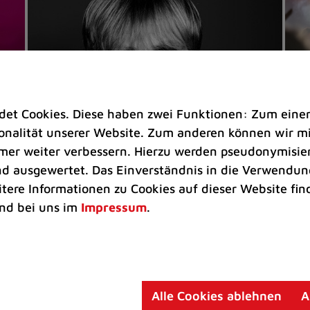
t Cookies. Diese haben zwei Funktionen: Zum einen s
nalität unserer Website. Zum anderen können wir mit
immer weiter verbessern. Hierzu werden pseudonymisie
 ausgewertet. Das Einverständnis in die Verwendung
Veranstaltungen
Ve
itere Informationen zu Cookies auf dieser Website fin
Kultkicker Ansgar Brinkmann
„M
nd bei uns im
Impressum
.
plaudert auf der Sommerbühne
B
Oliver Forster moderiert den "Fußball &
In
Helden"-Talk am 27. August
un
am
Alle Cookies ablehnen
A