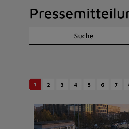
Zum
Pressemitteilu
Inhalt
springen
(Schnelltaste
I)
Suche
1
2
3
4
5
6
7