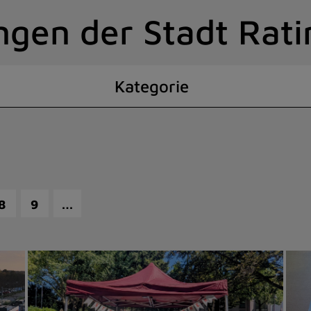
ngen der Stadt Rat
Kategorie
…
8
9