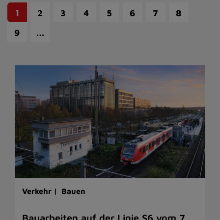
1
2
3
4
5
6
7
8
…
9
Verkehr |
Bauen
Bauarbeiten auf der Linie S6 vom 7.