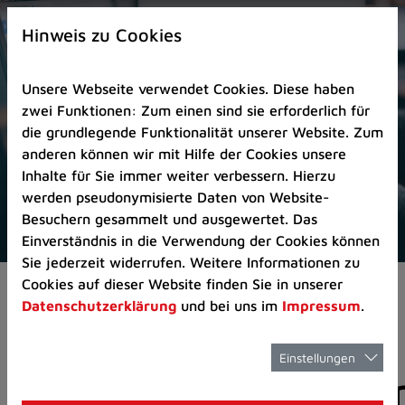
Zur
×
Startseite
Hinweis zu Cookies
(Schnelltaste
0)
Unsere Webseite verwendet Cookies. Diese haben
Zum
zwei Funktionen: Zum einen sind sie erforderlich für
Seitenanfang
die grundlegende Funktionalität unserer Website. Zum
springen
anderen können wir mit Hilfe der Cookies unsere
(Schnelltaste
Inhalte für Sie immer weiter verbessern. Hierzu
A)
werden pseudonymisierte Daten von Website-
Zur
Besuchern gesammelt und ausgewertet. Das
Navigation/Menü
Einverständnis in die Verwendung der Cookies können
springen
Sie jederzeit widerrufen. Weitere Informationen zu
(Schnelltaste
Cookies auf dieser Website finden Sie in unserer
Aktuelles
Pressemitteilungen
M)
Datenschutzerklärung
und bei uns im
Impressum
.
Zur
Suche
springen
Einstellungen
Pressemitteilunge
(Schnelltaste
8)