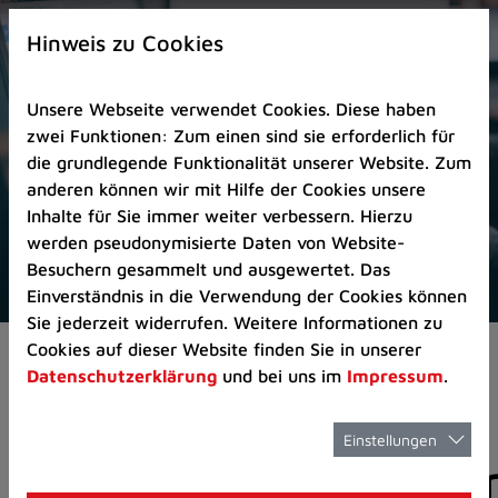
Zur
×
Startseite
Hinweis zu Cookies
(Schnelltaste
0)
Unsere Webseite verwendet Cookies. Diese haben
Zum
zwei Funktionen: Zum einen sind sie erforderlich für
Seitenanfang
die grundlegende Funktionalität unserer Website. Zum
springen
anderen können wir mit Hilfe der Cookies unsere
(Schnelltaste
Inhalte für Sie immer weiter verbessern. Hierzu
A)
werden pseudonymisierte Daten von Website-
Zur
Besuchern gesammelt und ausgewertet. Das
Navigation/Menü
Einverständnis in die Verwendung der Cookies können
springen
Sie jederzeit widerrufen. Weitere Informationen zu
(Schnelltaste
Cookies auf dieser Website finden Sie in unserer
Aktuelles
Pressemitteilungen
M)
Datenschutzerklärung
und bei uns im
Impressum
.
Zur
Suche
springen
Einstellungen
Pressemitteilunge
(Schnelltaste
8)