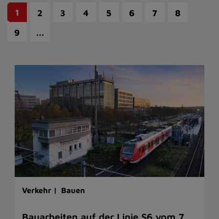
1
2
3
4
5
6
7
8
…
9
Verkehr |
Bauen
Bauarbeiten auf der Linie S6 vom 7.