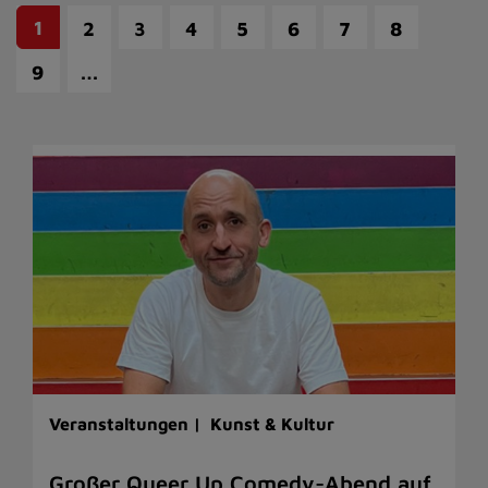
1
2
3
4
5
6
7
8
…
9
Veranstaltungen |
Kunst & Kultur
Großer Queer Up Comedy-Abend auf