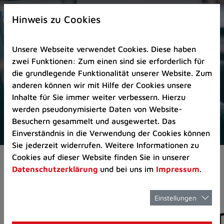
Zur
×
Startseite
Hinweis zu Cookies
(Schnelltaste
0)
Unsere Webseite verwendet Cookies. Diese haben
Zum
zwei Funktionen: Zum einen sind sie erforderlich für
Seitenanfang
die grundlegende Funktionalität unserer Website. Zum
springen
anderen können wir mit Hilfe der Cookies unsere
(Schnelltaste
Inhalte für Sie immer weiter verbessern. Hierzu
A)
werden pseudonymisierte Daten von Website-
Zur
Besuchern gesammelt und ausgewertet. Das
Navigation/Menü
Einverständnis in die Verwendung der Cookies können
springen
Sie jederzeit widerrufen. Weitere Informationen zu
(Schnelltaste
Cookies auf dieser Website finden Sie in unserer
Aktuelles
Pressemitteilungen
M)
Datenschutzerklärung
und bei uns im
Impressum
.
Zur
Suche
springen
Einstellungen
Pressemitteilunge
(Schnelltaste
8)