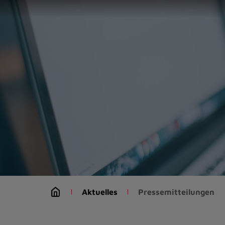
Zur
Startseite
(Schnelltaste
0)
Zum
Seitenanfang
springen
(Schnelltaste
A)
Zur
Navigation/Menü
springen
(Schnelltaste
M)
Zur
Suche
Aktuelles
Pressemitteilungen
springen
(Schnelltaste
8)