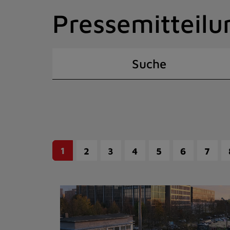
Zum
Pressemitteilu
Inhalt
springen
(Schnelltaste
I)
Suche
1
2
3
4
5
6
7