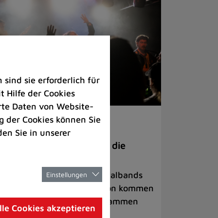
ind sie erforderlich für
 Hilfe der Cookies
rte Daten von Website-
 der Cookies können Sie
ranstaltungen
den Sie in unserer
anege Madness“ bringt die
ühne wieder zum Beben
ternationale Rock- und Metalbands
Einstellungen
d starke Acts aus der Region kommen
 17. Oktober in Lintorf zusammen
lle Cookies akzeptieren