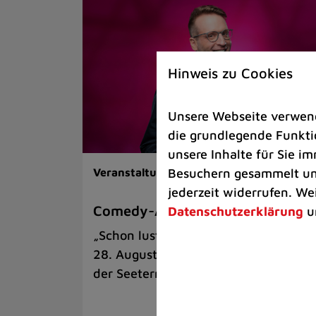
Hinweis zu Cookies
Unsere Webseite verwende
die grundlegende Funktio
unsere Inhalte für Sie 
Besuchern gesammelt und
Veranstaltungen |
Kunst & Kultur
jederzeit widerrufen. We
Comedy-Abend mit Benni Stark
Datenschutzerklärung
u
„Schon lustig, wenn’s witzig ist!“ am
28. August auf der Sommerbühne an
der Seeterrasse