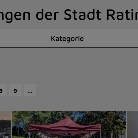
ngen der Stadt Rat
Kategorie
…
8
9