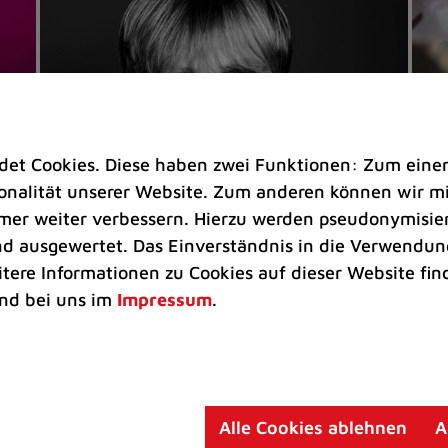
t Cookies. Diese haben zwei Funktionen: Zum einen s
nalität unserer Website. Zum anderen können wir mit
immer weiter verbessern. Hierzu werden pseudonymisie
 ausgewertet. Das Einverständnis in die Verwendung
Veranstaltungen
Ve
itere Informationen zu Cookies auf dieser Website fin
Kultkicker Ansgar Brinkmann
„M
nd bei uns im
Impressum
.
plaudert auf der Sommerbühne
B
Oliver Forster moderiert den "Fußball &
In
Helden"-Talk am 27. August
un
am
Alle Cookies ablehnen
A