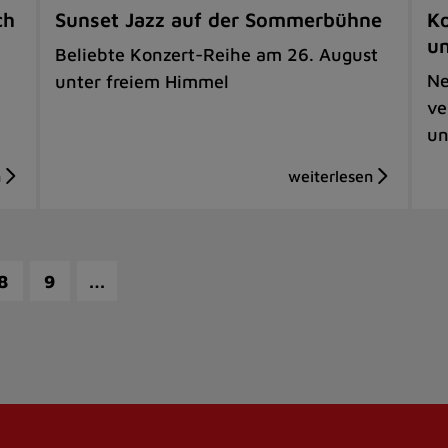
ch
Sunset Jazz auf der Sommerbühne
Ko
u
Beliebte Konzert-Reihe am 26. August
Ne
unter freiem Himmel
ve
un
…
8
9