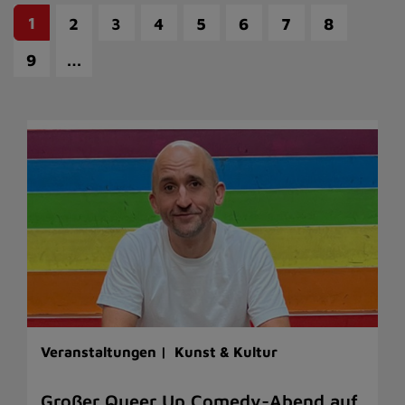
1
2
3
4
5
6
7
8
…
9
Veranstaltungen |
Kunst & Kultur
Großer Queer Up Comedy-Abend auf