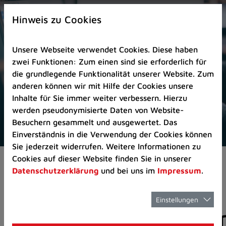
Zur
×
Startseite
Hinweis zu Cookies
(Schnelltaste
0)
Unsere Webseite verwendet Cookies. Diese haben
Zum
zwei Funktionen: Zum einen sind sie erforderlich für
Seitenanfang
die grundlegende Funktionalität unserer Website. Zum
springen
anderen können wir mit Hilfe der Cookies unsere
(Schnelltaste
Inhalte für Sie immer weiter verbessern. Hierzu
A)
werden pseudonymisierte Daten von Website-
Zur
Besuchern gesammelt und ausgewertet. Das
Navigation/Menü
Einverständnis in die Verwendung der Cookies können
springen
Sie jederzeit widerrufen. Weitere Informationen zu
(Schnelltaste
Cookies auf dieser Website finden Sie in unserer
Aktuelles
Pressemitteilungen
M)
Datenschutzerklärung
und bei uns im
Impressum
.
Zur
Suche
springen
Einstellungen
Pressemitteilunge
(Schnelltaste
8)