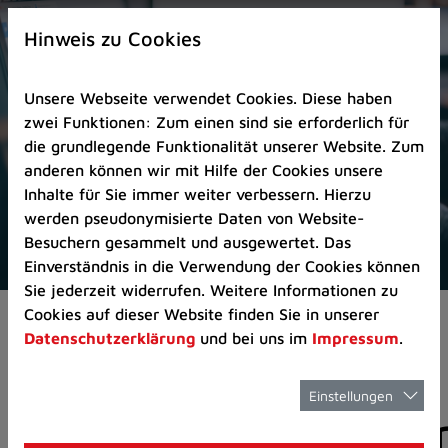
Zur
×
Startseite
Hinweis zu Cookies
(Schnelltaste
0)
Unsere Webseite verwendet Cookies. Diese haben
Zum
zwei Funktionen: Zum einen sind sie erforderlich für
Seitenanfang
die grundlegende Funktionalität unserer Website. Zum
springen
anderen können wir mit Hilfe der Cookies unsere
(Schnelltaste
Inhalte für Sie immer weiter verbessern. Hierzu
A)
werden pseudonymisierte Daten von Website-
Zur
Besuchern gesammelt und ausgewertet. Das
Navigation/Menü
Einverständnis in die Verwendung der Cookies können
springen
Sie jederzeit widerrufen. Weitere Informationen zu
(Schnelltaste
Cookies auf dieser Website finden Sie in unserer
Aktuelles
Pressemitteilungen
M)
Datenschutzerklärung
und bei uns im
Impressum
.
Zur
Suche
springen
Einstellungen
Pressemitteilunge
(Schnelltaste
8)