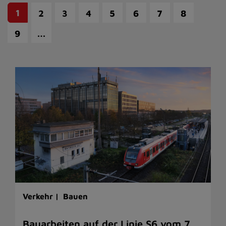
1
2
3
4
5
6
7
8
…
9
Verkehr |
Bauen
Bauarbeiten auf der Linie S6 vom 7.