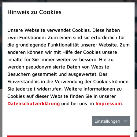
Zur
×
Startseite
Hinweis zu Cookies
(Schnelltaste
0)
Unsere Webseite verwendet Cookies. Diese haben
Zum
zwei Funktionen: Zum einen sind sie erforderlich für
Seitenanfang
die grundlegende Funktionalität unserer Website. Zum
springen
anderen können wir mit Hilfe der Cookies unsere
(Schnelltaste
Inhalte für Sie immer weiter verbessern. Hierzu
A)
werden pseudonymisierte Daten von Website-
Zur
Besuchern gesammelt und ausgewertet. Das
Navigation/Menü
Einverständnis in die Verwendung der Cookies können
springen
Sie jederzeit widerrufen. Weitere Informationen zu
(Schnelltaste
Cookies auf dieser Website finden Sie in unserer
Aktuelles
Pressemitteilungen
M)
Datenschutzerklärung
und bei uns im
Impressum
.
Zur
Suche
springen
Einstellungen
Pressemitteilunge
(Schnelltaste
8)