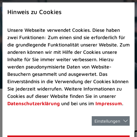
Zur
×
Startseite
Hinweis zu Cookies
(Schnelltaste
0)
Unsere Webseite verwendet Cookies. Diese haben
Zum
zwei Funktionen: Zum einen sind sie erforderlich für
Seitenanfang
die grundlegende Funktionalität unserer Website. Zum
springen
anderen können wir mit Hilfe der Cookies unsere
(Schnelltaste
Inhalte für Sie immer weiter verbessern. Hierzu
A)
werden pseudonymisierte Daten von Website-
Zur
Besuchern gesammelt und ausgewertet. Das
Navigation/Menü
Einverständnis in die Verwendung der Cookies können
springen
Sie jederzeit widerrufen. Weitere Informationen zu
(Schnelltaste
Cookies auf dieser Website finden Sie in unserer
Aktuelles
Pressemitteilungen
M)
Datenschutzerklärung
und bei uns im
Impressum
.
Zur
Suche
springen
Einstellungen
Pressemitteilunge
(Schnelltaste
8)