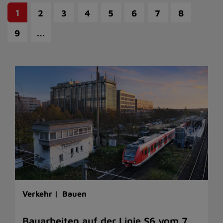
1
2
3
4
5
6
7
8
…
9
Verkehr |
Bauen
Bauarbeiten auf der Linie S6 vom 7.