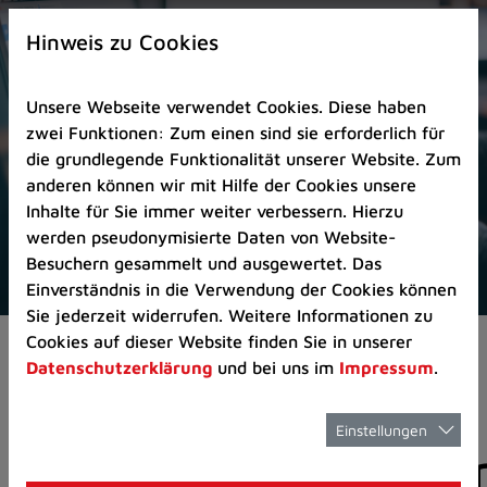
Zur
×
Startseite
Hinweis zu Cookies
(Schnelltaste
0)
Unsere Webseite verwendet Cookies. Diese haben
Zum
zwei Funktionen: Zum einen sind sie erforderlich für
Seitenanfang
die grundlegende Funktionalität unserer Website. Zum
springen
anderen können wir mit Hilfe der Cookies unsere
(Schnelltaste
Inhalte für Sie immer weiter verbessern. Hierzu
A)
werden pseudonymisierte Daten von Website-
Zur
Besuchern gesammelt und ausgewertet. Das
Navigation/Menü
Einverständnis in die Verwendung der Cookies können
springen
Sie jederzeit widerrufen. Weitere Informationen zu
(Schnelltaste
Cookies auf dieser Website finden Sie in unserer
Aktuelles
Pressemitteilungen
M)
Datenschutzerklärung
und bei uns im
Impressum
.
Zur
Suche
springen
Einstellungen
Pressemitteilunge
(Schnelltaste
8)