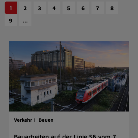
1
2
3
4
5
6
7
8
…
9
Verkehr |
Bauen
Bauarbeiten auf der Linie S6 vom 7.