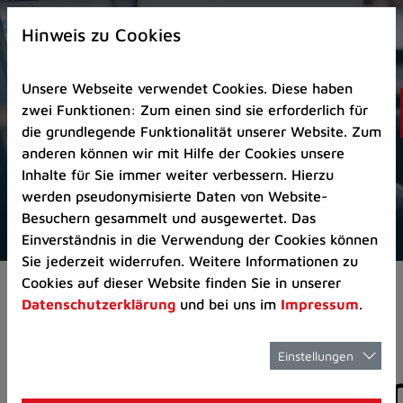
Zur
×
Startseite
Hinweis zu Cookies
(Schnelltaste
0)
Unsere Webseite verwendet Cookies. Diese haben
Zum
zwei Funktionen: Zum einen sind sie erforderlich für
Seitenanfang
die grundlegende Funktionalität unserer Website. Zum
springen
anderen können wir mit Hilfe der Cookies unsere
(Schnelltaste
Inhalte für Sie immer weiter verbessern. Hierzu
A)
werden pseudonymisierte Daten von Website-
Zur
Besuchern gesammelt und ausgewertet. Das
Navigation/Menü
Einverständnis in die Verwendung der Cookies können
springen
Sie jederzeit widerrufen. Weitere Informationen zu
(Schnelltaste
Cookies auf dieser Website finden Sie in unserer
Aktuelles
Pressemitteilungen
M)
Datenschutzerklärung
und bei uns im
Impressum
.
Zur
Suche
springen
Einstellungen
Pressemitteilunge
(Schnelltaste
8)