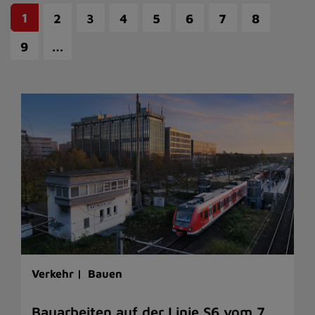
1
2
3
4
5
6
7
8
…
9
Verkehr |
Bauen
Bauarbeiten auf der Linie S6 vom 7.