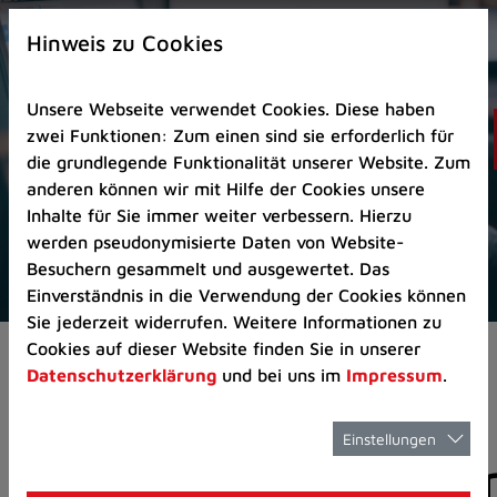
Zur
×
Startseite
Hinweis zu Cookies
(Schnelltaste
0)
Unsere Webseite verwendet Cookies. Diese haben
Zum
zwei Funktionen: Zum einen sind sie erforderlich für
Seitenanfang
die grundlegende Funktionalität unserer Website. Zum
springen
anderen können wir mit Hilfe der Cookies unsere
(Schnelltaste
Inhalte für Sie immer weiter verbessern. Hierzu
A)
werden pseudonymisierte Daten von Website-
Zur
Besuchern gesammelt und ausgewertet. Das
Navigation/Menü
Einverständnis in die Verwendung der Cookies können
springen
Sie jederzeit widerrufen. Weitere Informationen zu
(Schnelltaste
Cookies auf dieser Website finden Sie in unserer
Aktuelles
Pressemitteilungen
M)
Datenschutzerklärung
und bei uns im
Impressum
.
Zur
Suche
springen
Einstellungen
Pressemitteilunge
(Schnelltaste
8)