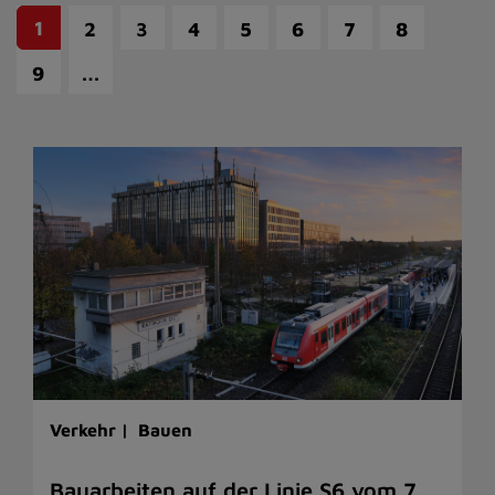
1
2
3
4
5
6
7
8
…
9
Verkehr |
Bauen
Bauarbeiten auf der Linie S6 vom 7.