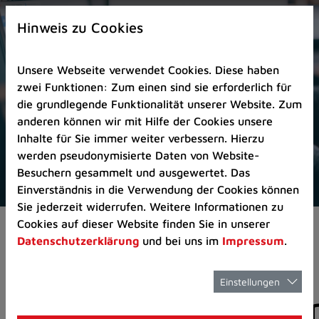
Zur
×
Startseite
Hinweis zu Cookies
(Schnelltaste
0)
Unsere Webseite verwendet Cookies. Diese haben
Zum
zwei Funktionen: Zum einen sind sie erforderlich für
Seitenanfang
die grundlegende Funktionalität unserer Website. Zum
springen
anderen können wir mit Hilfe der Cookies unsere
(Schnelltaste
Inhalte für Sie immer weiter verbessern. Hierzu
A)
werden pseudonymisierte Daten von Website-
Zur
Besuchern gesammelt und ausgewertet. Das
Navigation/Menü
Einverständnis in die Verwendung der Cookies können
springen
Sie jederzeit widerrufen. Weitere Informationen zu
(Schnelltaste
Cookies auf dieser Website finden Sie in unserer
Aktuelles
Pressemitteilungen
M)
Datenschutzerklärung
und bei uns im
Impressum
.
Zur
Suche
springen
Einstellungen
Pressemitteilunge
(Schnelltaste
8)