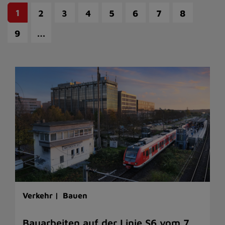
1
2
3
4
5
6
7
8
…
9
Verkehr |
Bauen
Bauarbeiten auf der Linie S6 vom 7.