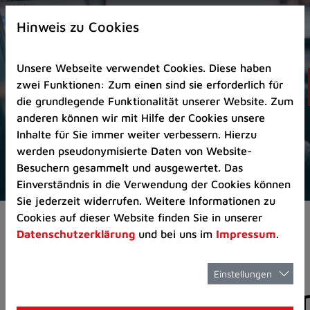
Zur
×
Startseite
Hinweis zu Cookies
(Schnelltaste
0)
Unsere Webseite verwendet Cookies. Diese haben
Zum
zwei Funktionen: Zum einen sind sie erforderlich für
Seitenanfang
die grundlegende Funktionalität unserer Website. Zum
springen
anderen können wir mit Hilfe der Cookies unsere
(Schnelltaste
Inhalte für Sie immer weiter verbessern. Hierzu
A)
werden pseudonymisierte Daten von Website-
Zur
Besuchern gesammelt und ausgewertet. Das
Navigation/Menü
Einverständnis in die Verwendung der Cookies können
springen
Sie jederzeit widerrufen. Weitere Informationen zu
(Schnelltaste
Cookies auf dieser Website finden Sie in unserer
Aktuelles
Pressemitteilungen
M)
Datenschutzerklärung
und bei uns im
Impressum
.
Zur
Suche
springen
Einstellungen
Pressemitteilunge
(Schnelltaste
8)