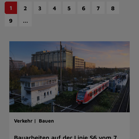
1
2
3
4
5
6
7
8
…
9
Verkehr |
Bauen
Bauarbeiten auf der Linie S6 vom 7.