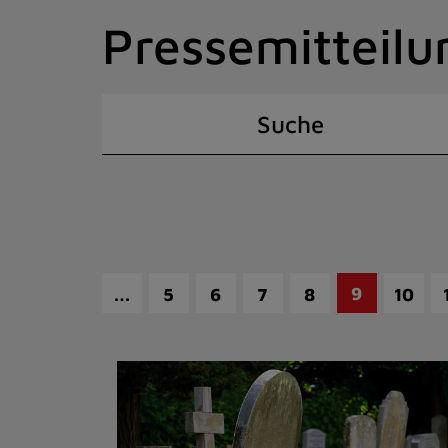
Zum
Pressemitteilu
Inhalt
springen
(Schnelltaste
I)
Suche
…
9
5
6
7
8
10