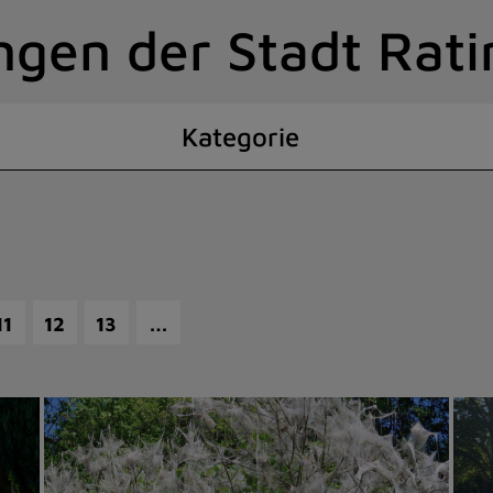
ngen der Stadt Rat
Kategorie
…
11
12
13