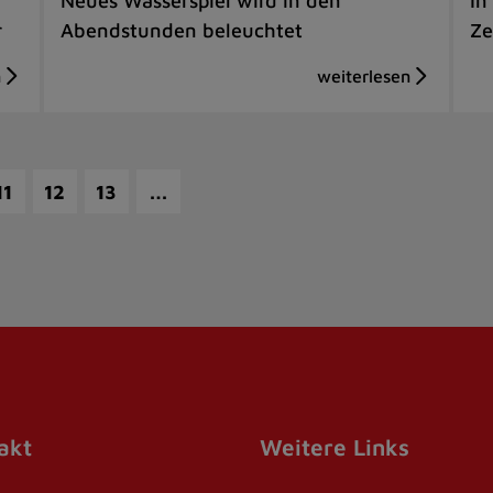
Neues Wasserspiel wird in den
In
r
Abendstunden beleuchtet
Ze
…
11
12
13
akt
Weitere Links