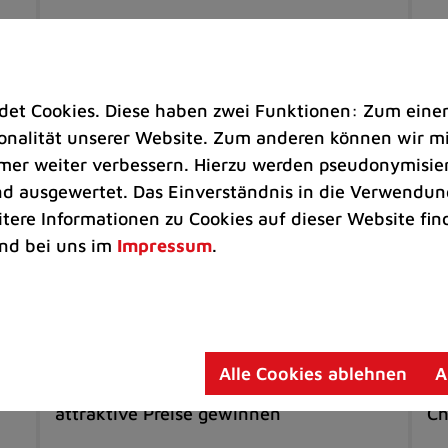
t Cookies. Diese haben zwei Funktionen: Zum einen s
nalität unserer Website. Zum anderen können wir mit
immer weiter verbessern. Hierzu werden pseudonymisie
 ausgewertet. Das Einverständnis in die Verwendung
itere Informationen zu Cookies auf dieser Website fin
nd bei uns im
Impressum
.
Umwelt |
Freizeit
St
Aktion „Ratingens bunte
Ho
Vorgärten“
Ma
ßer
Alle Cookies ablehnen
A
Fotos einsenden und in der Verlosung
St
attraktive Preise gewinnen
Ch