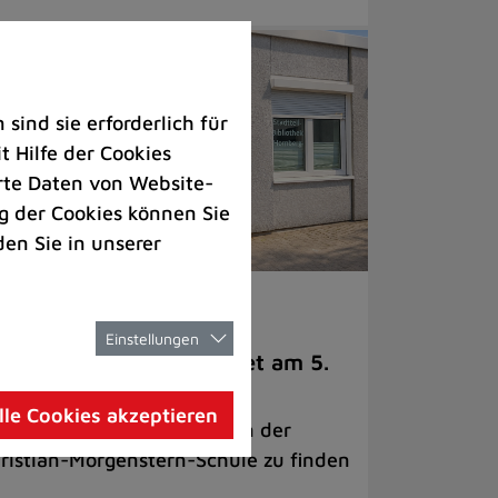
ind sie erforderlich für
 Hilfe der Cookies
rte Daten von Website-
 der Cookies können Sie
den Sie in unserer
adtbibliothek
Einstellungen
mberger Bücherei öffnet am 5.
i am neuen Standort
lle Cookies akzeptieren
adtteilbibliothek ist jetzt an der
ristian-Morgenstern-Schule zu finden