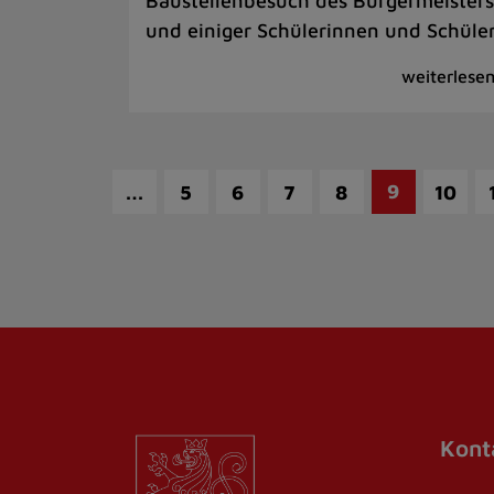
Baustellenbesuch des Bürgermeisters
und einiger Schülerinnen und Schüle
…
9
5
6
7
8
10
Kont