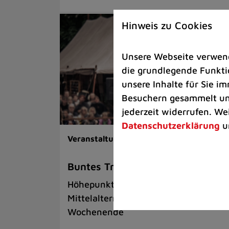
Hinweis zu Cookies
Unsere Webseite verwende
die grundlegende Funktio
unsere Inhalte für Sie 
Besuchern gesammelt und
jederzeit widerrufen. We
Datenschutzerklärung
u
Veranstaltungen |
Freizeit
Buntes Treiben wie im Jahr 1276
Höhepunkt des Jubiläumsjahres: Gro
Mittelaltermarkt am letzten Mai-
Wochenende