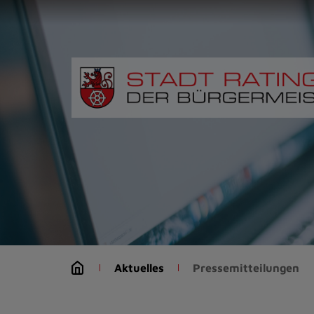
Zur
Startseite
(Schnelltaste
0)
Zum
Seitenanfang
springen
(Schnelltaste
A)
Zur
Navigation/Menü
springen
(Schnelltaste
M)
Zur
Suche
Aktuelles
Pressemitteilungen
springen
(Schnelltaste
8)