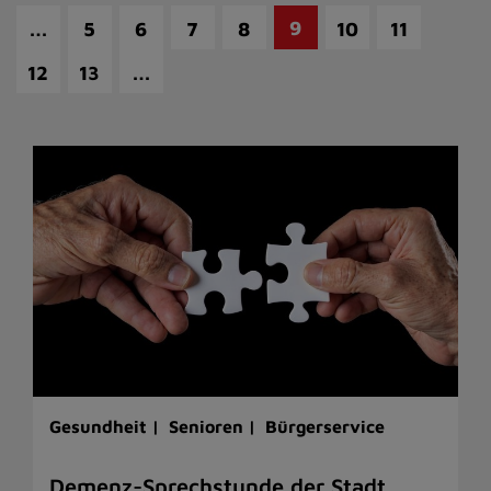
…
9
5
6
7
8
10
11
…
12
13
Gesundheit |
Senioren |
Bürgerservice
Demenz-Sprechstunde der Stadt