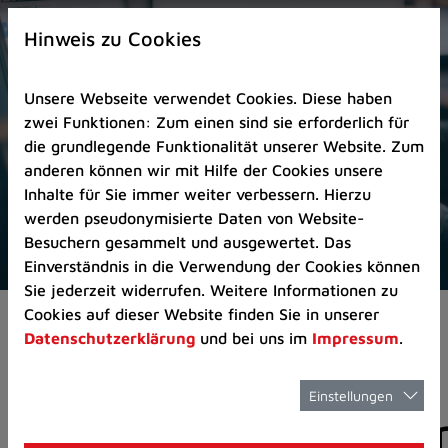
Zur
×
Startseite
Hinweis zu Cookies
(Schnelltaste
0)
Unsere Webseite verwendet Cookies. Diese haben
Zum
zwei Funktionen: Zum einen sind sie erforderlich für
Seitenanfang
die grundlegende Funktionalität unserer Website. Zum
springen
anderen können wir mit Hilfe der Cookies unsere
(Schnelltaste
Inhalte für Sie immer weiter verbessern. Hierzu
A)
werden pseudonymisierte Daten von Website-
Zur
Besuchern gesammelt und ausgewertet. Das
Navigation/Menü
Einverständnis in die Verwendung der Cookies können
springen
Sie jederzeit widerrufen. Weitere Informationen zu
(Schnelltaste
Cookies auf dieser Website finden Sie in unserer
Aktuelles
Pressemitteilungen
M)
Datenschutzerklärung
und bei uns im
Impressum
.
Zur
Suche
springen
Einstellungen
Pressemitteilunge
(Schnelltaste
8)