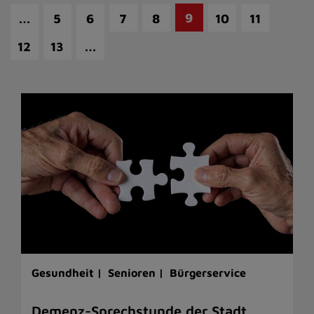
…
9
5
6
7
8
10
11
…
12
13
Gesundheit |
Senioren |
Bürgerservice
Demenz-Sprechstunde der Stadt