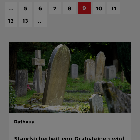
…
9
5
6
7
8
10
11
…
12
13
Rathaus
Standsicherheit von Grabsteinen wird