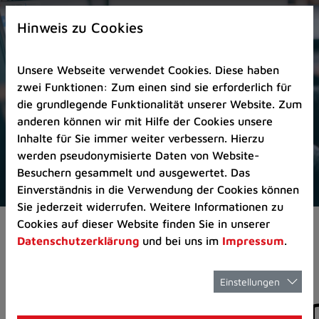
Zur
×
Startseite
Hinweis zu Cookies
(Schnelltaste
0)
Unsere Webseite verwendet Cookies. Diese haben
Zum
zwei Funktionen: Zum einen sind sie erforderlich für
Seitenanfang
die grundlegende Funktionalität unserer Website. Zum
springen
anderen können wir mit Hilfe der Cookies unsere
(Schnelltaste
Inhalte für Sie immer weiter verbessern. Hierzu
A)
werden pseudonymisierte Daten von Website-
Zur
Besuchern gesammelt und ausgewertet. Das
Navigation/Menü
Einverständnis in die Verwendung der Cookies können
springen
Sie jederzeit widerrufen. Weitere Informationen zu
(Schnelltaste
Cookies auf dieser Website finden Sie in unserer
Aktuelles
Pressemitteilungen
M)
Datenschutzerklärung
und bei uns im
Impressum
.
Zur
Suche
springen
Einstellungen
Pressemitteilunge
(Schnelltaste
8)