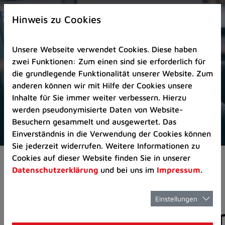
Zur
×
Startseite
Hinweis zu Cookies
(Schnelltaste
0)
Unsere Webseite verwendet Cookies. Diese haben
Zum
zwei Funktionen: Zum einen sind sie erforderlich für
Seitenanfang
die grundlegende Funktionalität unserer Website. Zum
springen
anderen können wir mit Hilfe der Cookies unsere
(Schnelltaste
Inhalte für Sie immer weiter verbessern. Hierzu
A)
werden pseudonymisierte Daten von Website-
Zur
Besuchern gesammelt und ausgewertet. Das
Navigation/Menü
Einverständnis in die Verwendung der Cookies können
springen
Sie jederzeit widerrufen. Weitere Informationen zu
(Schnelltaste
Cookies auf dieser Website finden Sie in unserer
Aktuelles
Pressemitteilungen
M)
Datenschutzerklärung
und bei uns im
Impressum
.
Zur
Suche
springen
Einstellungen
Pressemitteilunge
(Schnelltaste
8)