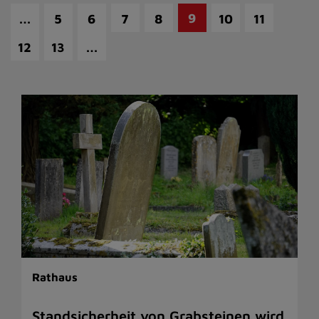
…
9
5
6
7
8
10
11
…
12
13
Rathaus
Standsicherheit von Grabsteinen wird