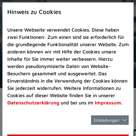
Zur
×
Startseite
Hinweis zu Cookies
(Schnelltaste
0)
Unsere Webseite verwendet Cookies. Diese haben
Zum
zwei Funktionen: Zum einen sind sie erforderlich für
Seitenanfang
die grundlegende Funktionalität unserer Website. Zum
springen
anderen können wir mit Hilfe der Cookies unsere
(Schnelltaste
Inhalte für Sie immer weiter verbessern. Hierzu
A)
werden pseudonymisierte Daten von Website-
Zur
Besuchern gesammelt und ausgewertet. Das
Navigation/Menü
Einverständnis in die Verwendung der Cookies können
springen
Sie jederzeit widerrufen. Weitere Informationen zu
(Schnelltaste
Cookies auf dieser Website finden Sie in unserer
Aktuelles
Pressemitteilungen
M)
Datenschutzerklärung
und bei uns im
Impressum
.
Zur
Suche
springen
Einstellungen
Pressemitteilunge
(Schnelltaste
8)