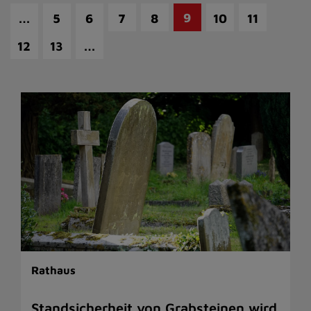
…
9
5
6
7
8
10
11
…
12
13
Rathaus
Standsicherheit von Grabsteinen wird