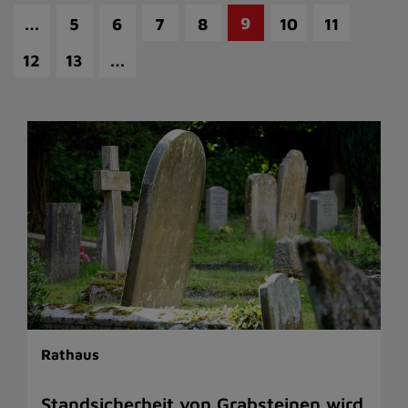
…
9
5
6
7
8
10
11
…
12
13
Rathaus
Standsicherheit von Grabsteinen wird