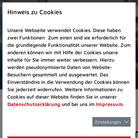
Zur
×
Startseite
Hinweis zu Cookies
(Schnelltaste
0)
Unsere Webseite verwendet Cookies. Diese haben
Zum
zwei Funktionen: Zum einen sind sie erforderlich für
Seitenanfang
die grundlegende Funktionalität unserer Website. Zum
springen
anderen können wir mit Hilfe der Cookies unsere
(Schnelltaste
Inhalte für Sie immer weiter verbessern. Hierzu
A)
werden pseudonymisierte Daten von Website-
Zur
Besuchern gesammelt und ausgewertet. Das
Navigation/Menü
Einverständnis in die Verwendung der Cookies können
springen
Sie jederzeit widerrufen. Weitere Informationen zu
(Schnelltaste
Cookies auf dieser Website finden Sie in unserer
Aktuelles
Pressemitteilungen
M)
Datenschutzerklärung
und bei uns im
Impressum
.
Zur
Suche
springen
Einstellungen
Pressemitteilunge
(Schnelltaste
8)