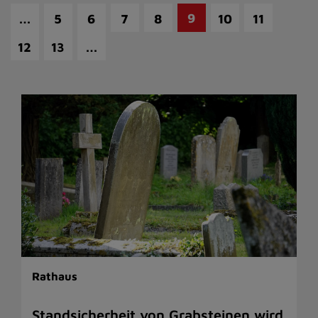
…
9
5
6
7
8
10
11
…
12
13
Rathaus
Standsicherheit von Grabsteinen wird