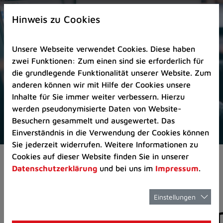
Zur
×
Startseite
Hinweis zu Cookies
(Schnelltaste
0)
Unsere Webseite verwendet Cookies. Diese haben
Zum
zwei Funktionen: Zum einen sind sie erforderlich für
Seitenanfang
die grundlegende Funktionalität unserer Website. Zum
springen
anderen können wir mit Hilfe der Cookies unsere
(Schnelltaste
Inhalte für Sie immer weiter verbessern. Hierzu
A)
werden pseudonymisierte Daten von Website-
Zur
Besuchern gesammelt und ausgewertet. Das
Navigation/Menü
Einverständnis in die Verwendung der Cookies können
springen
Sie jederzeit widerrufen. Weitere Informationen zu
(Schnelltaste
Cookies auf dieser Website finden Sie in unserer
Aktuelles
Pressemitteilungen
M)
Datenschutzerklärung
und bei uns im
Impressum
.
Zur
Suche
springen
Einstellungen
Pressemitteilunge
(Schnelltaste
8)