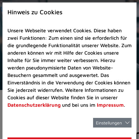
Zur
×
Startseite
Hinweis zu Cookies
(Schnelltaste
0)
Unsere Webseite verwendet Cookies. Diese haben
Zum
zwei Funktionen: Zum einen sind sie erforderlich für
Seitenanfang
die grundlegende Funktionalität unserer Website. Zum
springen
anderen können wir mit Hilfe der Cookies unsere
(Schnelltaste
Inhalte für Sie immer weiter verbessern. Hierzu
A)
werden pseudonymisierte Daten von Website-
Zur
Besuchern gesammelt und ausgewertet. Das
Navigation/Menü
Einverständnis in die Verwendung der Cookies können
springen
Sie jederzeit widerrufen. Weitere Informationen zu
(Schnelltaste
Cookies auf dieser Website finden Sie in unserer
Aktuelles
Pressemitteilungen
M)
Datenschutzerklärung
und bei uns im
Impressum
.
Zur
Suche
springen
Einstellungen
Pressemitteilunge
(Schnelltaste
8)