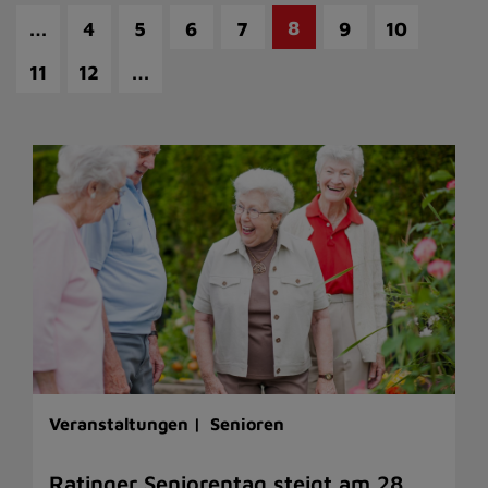
…
8
4
5
6
7
9
10
…
11
12
Veranstaltungen |
Senioren
Ratinger Seniorentag steigt am 28.