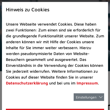
Zur
×
Startseite
Hinweis zu Cookies
(Schnelltaste
0)
Unsere Webseite verwendet Cookies. Diese haben
Zum
zwei Funktionen: Zum einen sind sie erforderlich für
Seitenanfang
die grundlegende Funktionalität unserer Website. Zum
springen
anderen können wir mit Hilfe der Cookies unsere
(Schnelltaste
Inhalte für Sie immer weiter verbessern. Hierzu
A)
werden pseudonymisierte Daten von Website-
Zur
Besuchern gesammelt und ausgewertet. Das
Navigation/Menü
Einverständnis in die Verwendung der Cookies können
springen
Sie jederzeit widerrufen. Weitere Informationen zu
(Schnelltaste
Cookies auf dieser Website finden Sie in unserer
Aktuelles
Pressemitteilungen
M)
Datenschutzerklärung
und bei uns im
Impressum
.
Zur
Suche
springen
Einstellungen
Pressemitteilunge
(Schnelltaste
8)