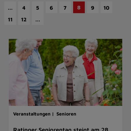
…
8
4
5
6
7
9
10
…
11
12
Veranstaltungen |
Senioren
Ratinger Seniorentag steigt am 28.